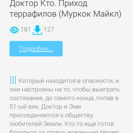
Доктор Кто. Приход
Зарубежная
террафилов (Муркок Майкл)
классика
181
127
Зарубежная
образовательная
Подробно...
литература
Зарубежная
Который находится в опасности, и
прикладная
они настроены на то, чтобы выиграть
и
состязание, до самого конца, попав в
научно-
51-ый век, Доктор и Эми
популярная
присоединяются к обществу
литература
любителей Земли. Кто-то еще готов
бороться за стрелу, вселенная теряет