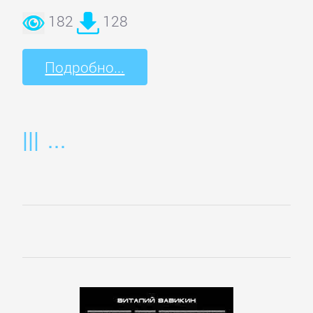
182
128
Подробно...