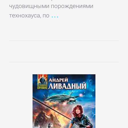
чудовищными порождениями
технохауса, по
Детская
фантастика
Детские
детективы
Детские
приключения
Детские
стихи
Зарубежные