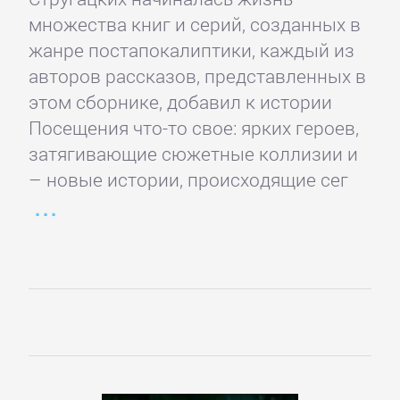
Боевики:
множества книг и серий, созданных в
Прочее
жанре постапокалиптики, каждый из
авторов рассказов, представленных в
Криминальные
этом сборнике, добавил к истории
боевики
Посещения что-то свое: ярких героев,
затягивающие сюжетные коллизии и
– новые истории, происходящие сег
Триллеры
ДЕТЕКТИВЫ
Зарубежные
детективы
Иронические