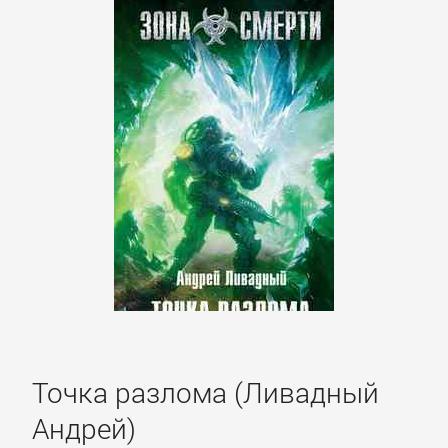
детективы
Исторические
детективы
Классические
детективы
Крутой
детектив
Политические
Точка разлома (Ливадный
детективы
Андрей)