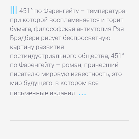
и
451° по Фаренгейту – температура,
животные
при которой воспламеняется и горит
бумага, философская антиутопия Рэя
Брэдбери рисует беспросветную
Развлечения
картину развития
постиндустриального общества, 451°
Сад
по Фаренгейту – роман, принесший
и
писателю мировую известность, это
Огород
мир будущего, в котором все
письменные издания
Самосовершенствование
Сделай
Сам