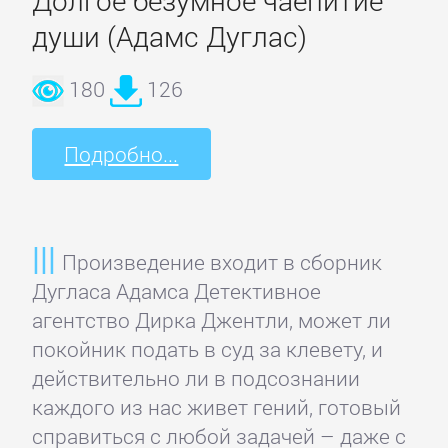
Программирование
души (Адамс Дуглас)
Программы
180
126
ЛЮБОВНЫЕ
Подробно...
РОМАНЫ
Зарубежные
Произведение входит в сборник
любовные
Дугласа Адамса Детективное
романы
агентство Дирка Джентли, может ли
покойник подать в суд за клевету, и
Исторические
действительно ли в подсознании
любовные
каждого из нас живет гений, готовый
романы
справиться с любой задачей – даже с