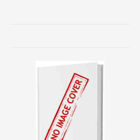
Банковское
дело
Бухучет,
налогообложение,
аудит
ВЭД
Делопроизводство
Зарубежная
деловая
литература