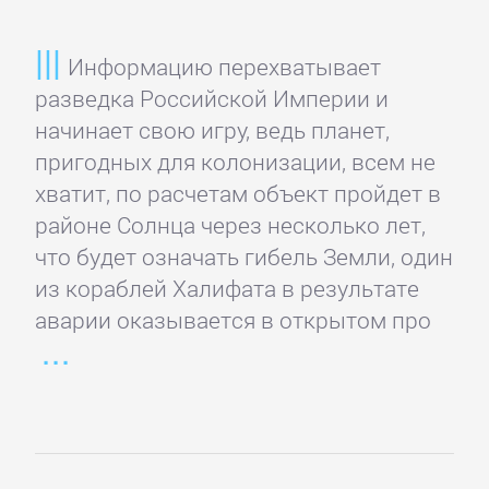
Кинематограф,
театр
Информацию перехватывает
разведка Российской Империи и
Критика
начинает свою игру, ведь планет,
пригодных для колонизации, всем не
КЛАССИКА
хватит, по расчетам объект пройдет в
районе Солнца через несколько лет,
что будет означать гибель Земли, один
Древневосточная
из кораблей Халифата в результате
литература
аварии оказывается в открытом про
Зарубежная
классика
Классическая