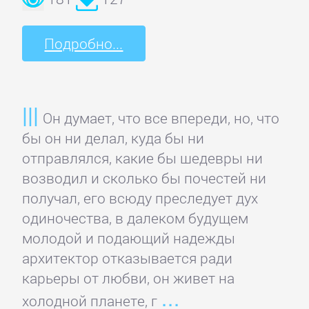
Литература
Подробно...
Присоединиться
Он думает, что все впереди, но, что
Войти
бы он ни делал, куда бы ни
отправлялся, какие бы шедевры ни
Контакт
возводил и сколько бы почестей ни
получал, его всюду преследует дух
Карта
одиночества, в далеком будущем
сайта
молодой и подающий надежды
архитектор отказывается ради
карьеры от любви, он живет на
БИЗНЕС
холодной планете, г