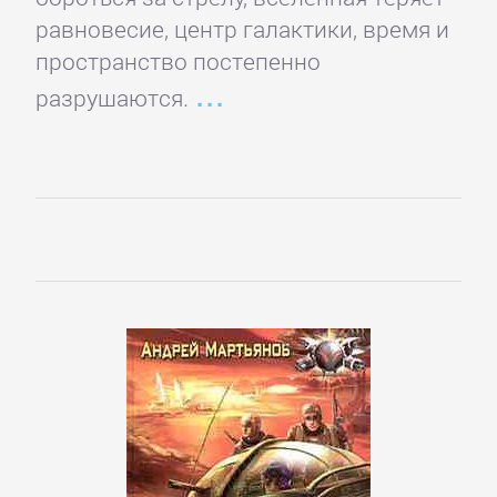
Зарубежная
равновесие, центр галактики, время и
публицистика
пространство постепенно
разрушаются.
Зарубежная
фантастика
Зарубежное
фэнтези
Зарубежные
детективы
Зарубежные
любовные