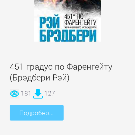
Домашние
Животные
Зарубежная
прикладная
и
научно-
451 градус по Фаренгейту
популярная
литература
(Брэдбери Рэй)
181
127
Здоровье
Подробно...
Кулинария
Природа