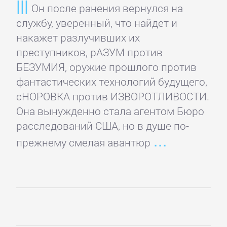
Он после ранения вернулся на
Культурология
службу, уверенный, что найдет и
накажет разлучивших их
Математика
преступников, рАЗУМ против
БЕЗУМИЯ, оружие прошлого против
фантастических технологий будущего,
Медицина
сНОРОВКА против ИЗВОРОТЛИВОСТИ.
Она вынужденно стала агентом Бюро
Педагогика
расследований США, но в душе по-
прежнему смелая авантюр
Политика,
политология
Прочая
образовательная