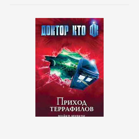
Спорт,
фитнес
Хобби,
Ремесла
Эротика,
Секс
ЗАРУБЕЖНОЕ
Зарубежная
драматургия