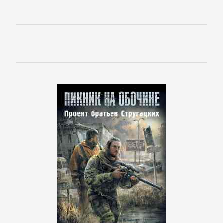
Недвижимость
О
бизнесе
популярно
Отраслевые
издания
Поиск
работы,
карьера
Управление,