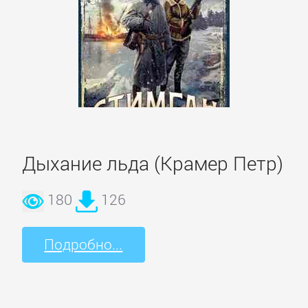
романы
Эротическая
литература
НАУКА
Дыхание льда (Крамер Петр)
Биология
180
126
Иностранные
языки
Подробно...
История