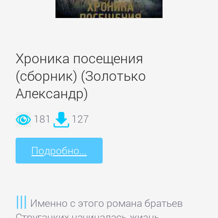
подбор
персонала
Ценные
Хроника посещения
бумаги,
(сборник) (Золотько
инвестиции
Александр)
Экономика
181
127
БОЕВИКИ
Подробно...
Боевая
фантастика
Именно с этого романа братьев
Стругацких начиналась жизнь