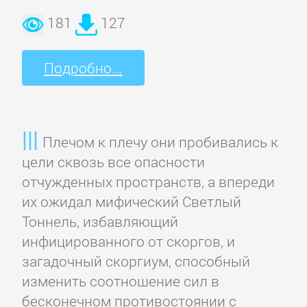
Полицейские
181
127
детективы
Подробно...
Современные
детективы
Плечом к плечу они пробивались к
Шпионские
цели сквозь все опасности
детективы
отчужденных пространств, а впереди
их ожидал мифический Светлый
ДЕТСКИЕ
Тоннель, избавляющий
КНИГИ
инфицированного от скоргов, и
загадочный скоргиум, способный
Детская
изменить соотношение сил в
проза
бесконечном противостоянии с