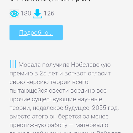
Языкознание
180
126
ПОВЕСТИ
И
Подробно...
РАССКАЗЫ
Мосала получила Нобелевскую
Очерки
премию в 25 лет и вот-вот огласит
свою версию теории всего,
Повести
пытающейся свести воедино все
прочие существующие научные
Рассказы
теории, недалекое будущее, 2055 год,
вместо этого он берется за менее
Эссе
престижную работу — материал о