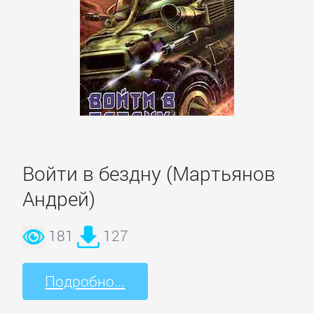
романы
Зарубежные
приключения
Зарубежные
стихи
Войти в бездну (Мартьянов
Современная
Андрей)
зарубежная
литература
181
127
ИСКУССТВО
Подробно...