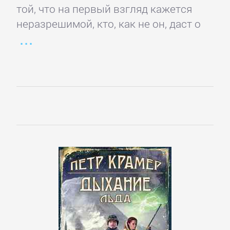
той, что на первый взгляд кажется
Короткие
неразрешимой, кто, как не он, даст о
любовные
романы
Любовно-
фантастические
романы
Остросюжетные
любовные
романы
Современные
любовные