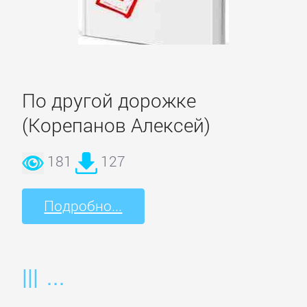
Корпоративная
культура
По другой дорожке
Личные
(Корепанов Алексей)
финансы
181
127
Малый
бизнес
Подробно...
Маркетинг,
PR,
реклама