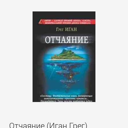
литература
Социология
Техническая
литература
Физика
Философия
Юриспруденция,
право
Отчаяние (Иган Грег)