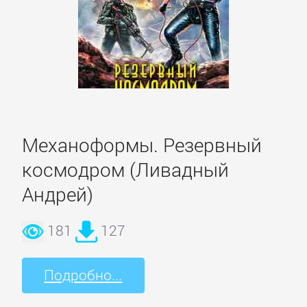
детские
книги
Книги
для
детей:
прочее
Механоформы. Резервный
космодром (Ливадный
Сказки
Андрей)
Учебная
181
127
литература
Подробно...
ДОМАШНИЙ