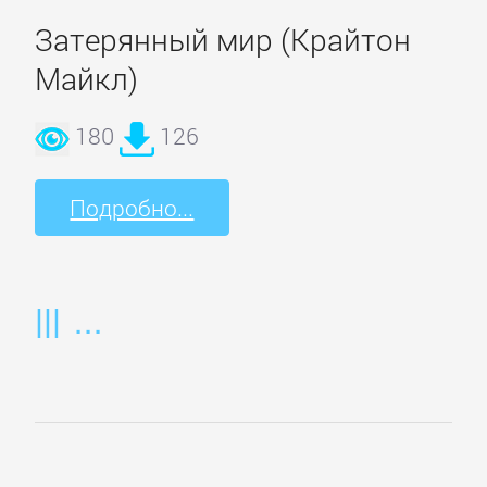
Русская
классика
Затерянный мир (Крайтон
Майкл)
Советская
литература
180
126
Подробно...
Старинная
литература:
прочее
КОМПЬЮТЕРНАЯ
ЛИТЕРАТУРА
Базы