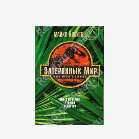
проза
Литература
19
века
Литература
20
века
Мифы.
Легенды.
Эпос