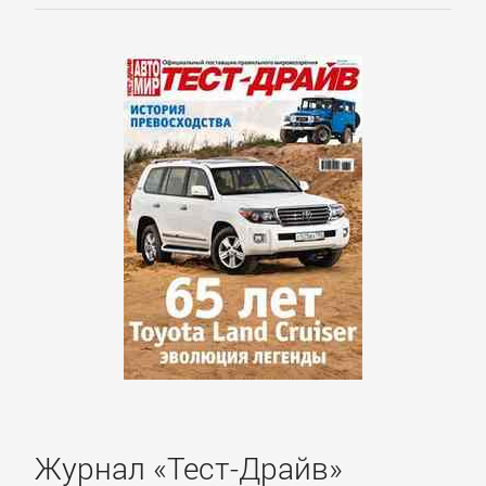
Корпоративная
культура
Личные
финансы
Малый
бизнес
Маркетинг,
PR,
реклама
Журнал «Тест-Драйв»