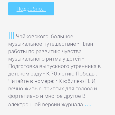
романы
Подробно...
Эротическая
литература
Чайковского, большое
музыкальное путешествие • План
НАУКА
работы по развитию чувства
музыкального ритма у детей •
Биология
Подготовка выпускного утренника в
детском саду • К 70-летию Победы.
Читайте в номере: • К юбилею П. И,
Иностранные
вечно живые: триптих для голоса и
языки
фортепиано и многое другое В
электронной версии журнала
История