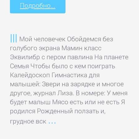
проза
Подробно...
Литература
19
Мой человечек Обойдемся без
века
голубого экрана Мамин класс
Эквилибр с пером павлина На планете
Литература
Семья Чтобы было с кем поиграть
20
Калейдоскоп Гимнастика для
века
малышей: Звери на зарядке и многое
другое, журнал Лиза. В номере: У меня
Мифы.
будет малыш Мясо есть или не есть Я
Легенды.
родился Рожденный ползать и,
Эпос
грудное вск