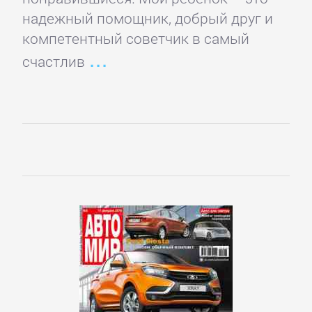
детективы
надежный помощник, добрый друг и
компетентный советчик в самый
Исторические
счастлив
детективы
Классические
детективы
Крутой
детектив
Политические
детективы