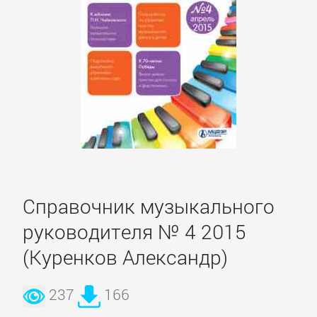
Короткие
любовные
романы
Любовно-
фантастические
романы
Справочник музыкального
Остросюжетные
любовные
руководителя № 4 2015
романы
(Куренков Александр)
Современные
237
166
любовные