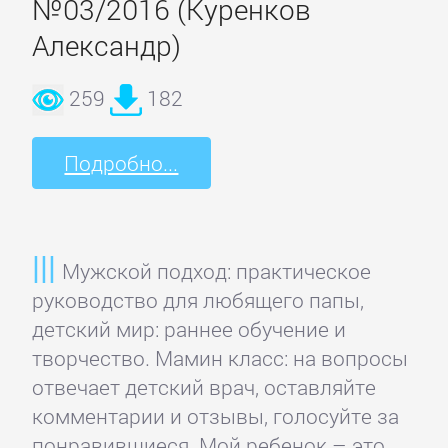
№03/2016 (Куренков
Боевики:
Александр)
Прочее
259
182
Криминальные
боевики
Подробно...
Триллеры
ДЕТЕКТИВЫ
Мужской подход: практическое
руководство для любящего папы,
детский мир: раннее обучение и
Зарубежные
творчество. Мамин класс: на вопросы
детективы
отвечает детский врач, оставляйте
комментарии и отзывы, голосуйте за
Иронические
понравившиеся. Мой ребенок – это