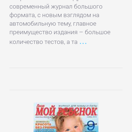
романы
современный журнал большого
формата, с новым взглядом на
Зарубежные
автомобильную тему, главное
приключения
преимущество издания – большое
количество тестов, а та
Зарубежные
стихи
Современная
зарубежная
литература
ИСКУССТВО