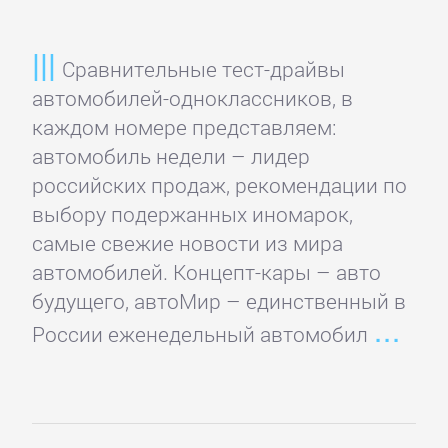
Спорт,
фитнес
Сравнительные тест-драйвы
автомобилей-одноклассников, в
Хобби,
каждом номере представляем:
Ремесла
автомобиль недели – лидер
российских продаж, рекомендации по
выбору подержанных иномарок,
Эротика,
самые свежие новости из мира
Секс
автомобилей. Концепт-кары – авто
будущего, автоМир – единственный в
ЗАРУБЕЖНОЕ
России еженедельный автомобил
Зарубежная
драматургия