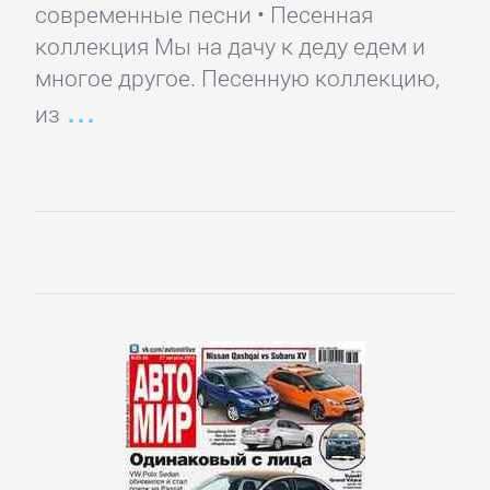
Домашние
современные песни • Песенная
Животные
коллекция Мы на дачу к деду едем и
многое другое. Песенную коллекцию,
Зарубежная
из
прикладная
и
научно-
популярная
литература
Здоровье
Кулинария
Природа