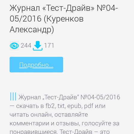
Зарубежная
Журнал «Тест-Драйв» №04-
публицистика
05/2016 (Куренков
Александр)
Зарубежная
фантастика
244
171
Зарубежное
Подробно...
фэнтези
Зарубежные
Журнал „Тест-Драйв“ №04-05/2016
детективы
— скачать в fb2, txt, epub, pdf или
читать онлайн, оставляйте
Зарубежные
комментарии и отзывы, голосуйте за
любовные
понравившиеся. Тест-Драйв – это