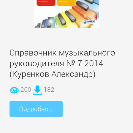
Литература
Присоединиться
Справочник музыкального
Войти
руководителя № 7 2014
(Куренков Александр)
Контакт
260
182
Карта
сайта
Подробно...
БИЗНЕС