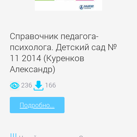
литература
Социология
Справочник педагога-
Техническая
психолога. Детский сад №
литература
11 2014 (Куренков
Александр)
Физика
236
166
Философия
Подробно...
Юриспруденция,
право