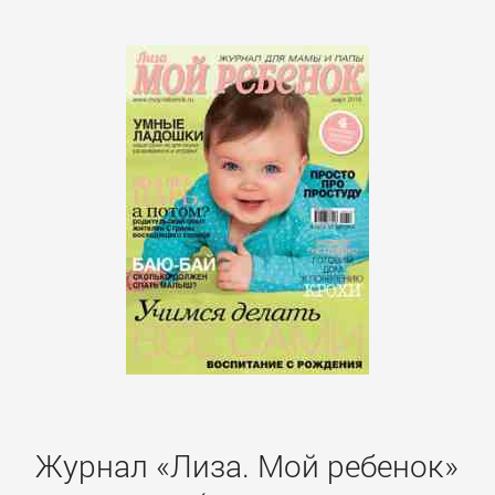
подбор
персонала
Ценные
бумаги,
инвестиции
Экономика
БОЕВИКИ
Боевая
фантастика
Журнал «Лиза. Мой ребенок»