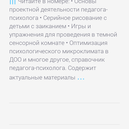
Читайте в номере: • Основы
Языкознание
проектной деятельности педагога-
психолога • Серийное рисование с
ПОВЕСТИ
детьми с заиканием • Игры и
И
упражнения для проведения в темной
РАССКАЗЫ
сенсорной комнате • Оптимизация
психологического микроклимата в
ДОО и многое другое, справочник
Очерки
педагога-психолога. Содержит
актуальные материалы
Повести
Рассказы
Эссе