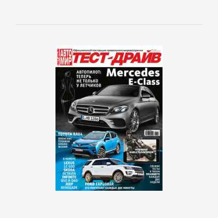
Зарубежная
классика
Зарубежная
образовательная
литература
Зарубежная
прикладная
и
научно-
популярная
литература