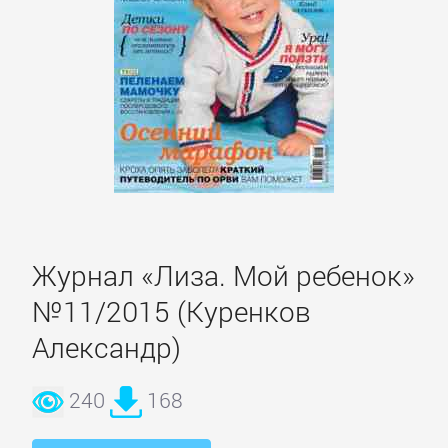
Кинематограф,
театр
Критика
КЛАССИКА
Древневосточная
литература
Журнал «Лиза. Мой ребенок»
№11/2015 (Куренков
Зарубежная
Александр)
классика
240
168
Классическая