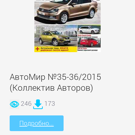
и
животные
Развлечения
Сад
и
Огород
АвтоМир №35-36/2015
(Коллектив Авторов)
Самосовершенствование
246
173
Сделай
Подробно...
Сам