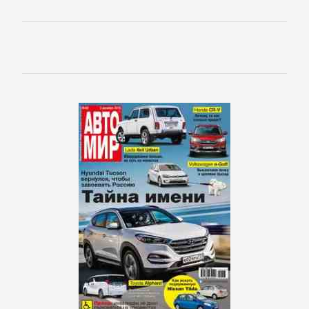
Русская
классика
Советская
литература
Старинная
литература:
прочее
КОМПЬЮТЕРНАЯ
ЛИТЕРАТУРА
Базы