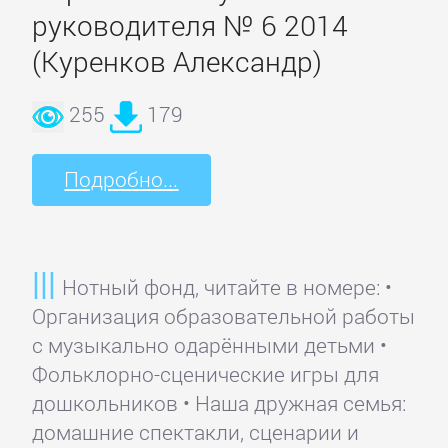
ОЧАГ
руководителя № 6 2014
(Куренков Александр)
Автомобили
и
255
179
ПДД
Подробно...
Воспитание
детей
Нотный фонд, читайте в номере: •
Дом
Организация образовательной работы
и
с музыкально одарёнными детьми •
Семья:
Фольклорно-сценические игры для
прочее
дошкольников • Наша дружная семья:
домашние спектакли, сценарии и