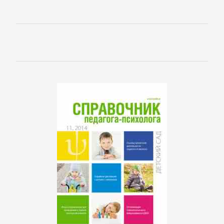
Культурология
Математика
Медицина
Педагогика
Политика,
политология
Прочая
образовательная