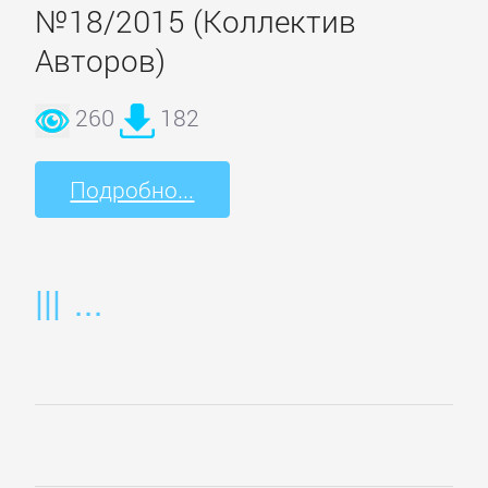
№18/2015 (Коллектив
Недвижимость
Авторов)
О
260
182
бизнесе
популярно
Подробно...
Отраслевые
издания
Поиск
работы,
карьера
Управление,