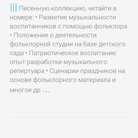
Песенную коллекцию, читайте в
Банковское
номере: • Развитие музыкальности
дело
воспитанников с помощью фольклора
• Положение о деятельности
Бухучет,
фольклорной студии на базе детского
налогообложение,
сада • Патриотическое воспитание:
аудит
опыт разработки музыкального
репертуара • Сценарии праздников на
ВЭД
основе фольклорного материала и
многое др
Делопроизводство
Зарубежная
деловая
литература