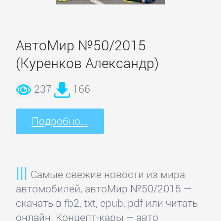
данных
Интернет
АвтоМир №50/2015
(Куренков Александр)
Компьютерное
Железо
237
166
Компьютеры:
Подробно...
прочее
ОС
Самые свежие новости из мира
и
автомобилей, автоМир №50/2015 —
Сети
скачать в fb2, txt, epub, pdf или читать
онлайн. Концепт-кары – авто