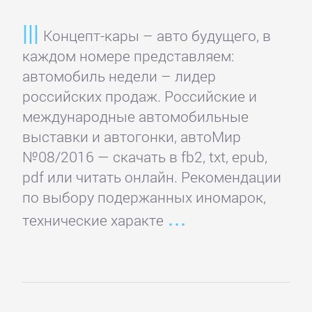
Концепт-кары – авто будущего, в
Детская
каждом номере представляем:
фантастика
автомобиль недели – лидер
российских продаж. Российские и
Детские
международные автомобильные
детективы
выставки и автогонки, автоМир
№08/2016 — скачать в fb2, txt, epub,
Детские
pdf или читать онлайн. Рекомендации
приключения
по выбору подержанных иномарок,
технические характе
Детские
стихи
Зарубежные