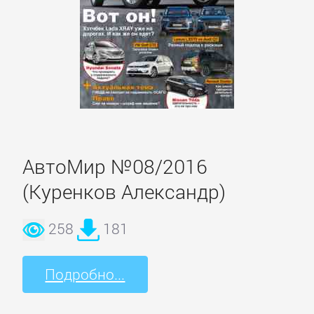
Полицейские
детективы
Современные
детективы
Шпионские
АвтоМир №08/2016
детективы
(Куренков Александр)
ДЕТСКИЕ
258
181
КНИГИ
Подробно...
Детская
проза