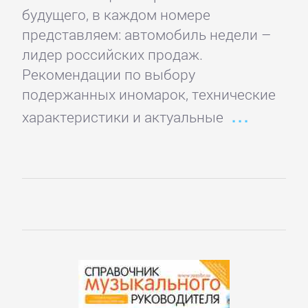
Программирование
будущего, в каждом номере
представляем: автомобиль недели –
Программы
лидер российских продаж.
Рекомендации по выбору
ЛЮБОВНЫЕ
подержанных иномарок, технические
РОМАНЫ
характеристики и актуальные
Зарубежные
любовные
романы
Исторические
любовные
романы