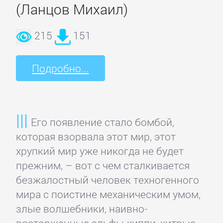
ОЧАГ
(Ланцов Михаил)
215
151
Автомобили
и
Подробно...
ПДД
Воспитание
детей
Его появление стало бомбой,
которая взорвала этот мир, этот
Дом
хрупкий мир уже никогда не будет
и
прежним, – вот с чем сталкивается
Семья:
безжалостный человек техногенного
прочее
мира с поистине механическим умом,
злые волшебники, наивно-
восторженные эльфы-хиппи, хитрые