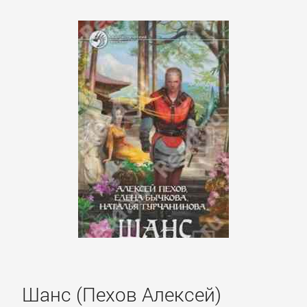
Зарубежная
классика
Зарубежная
образовательная
литература
Зарубежная
прикладная
и
научно-
популярная
литература
Шанс (Пехов Алексей)