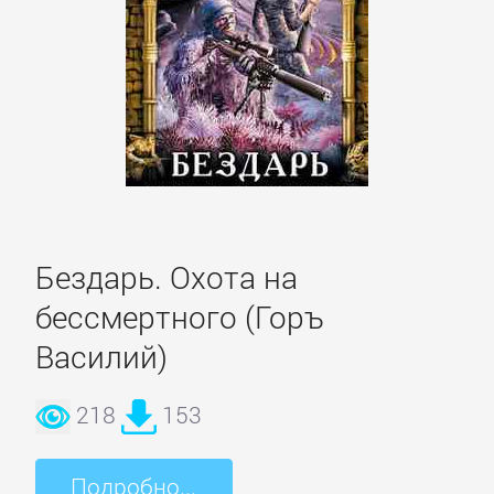
Литература
Присоединиться
Войти
Бездарь. Охота на
Контакт
бессмертного (Горъ
Карта
Василий)
сайта
218
153
БИЗНЕС
Подробно...