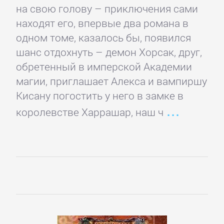
на свою голову – приключения сами
романы
находят его, впервые два романа в
одном томе, казалось бы, появился
Эротическая
шанс отдохнуть – демон Хорсак, друг,
литература
обретенный в имперской Академии
магии, приглашает Алекса и вампиршу
НАУКА
Кисану погостить у него в замке в
королевстве Харрашар, наш ч
Биология
Иностранные
языки
История