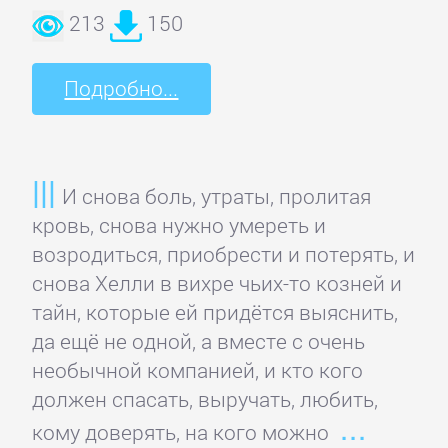
литература
213
150
Социология
Подробно...
Техническая
литература
И снова боль, утраты, пролитая
кровь, снова нужно умереть и
Физика
возродиться, приобрести и потерять, и
снова Хелли в вихре чьих-то козней и
Философия
тайн, которые ей придётся выяснить,
да ещё не одной, а вместе с очень
Юриспруденция,
необычной компанией, и кто кого
право
должен спасать, выручать, любить,
кому доверять, на кого можно