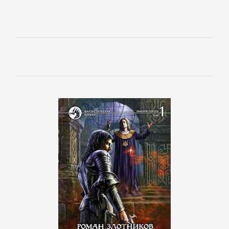
Языкознание
ПОВЕСТИ
И
РАССКАЗЫ
Очерки
Повести
Рассказы
Эссе