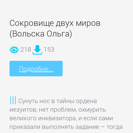
Недвижимость
Сокровище двух миров
О
(Вольска Ольга)
бизнесе
популярно
218
153
Отраслевые
Подробно...
издания
Поиск
работы,
Сунуть нос в тайны ордена
карьера
иезуитов, нет проблем, охмурить
великого инквизитора, и если сами
приказали выполнять задание – тогда
Управление,