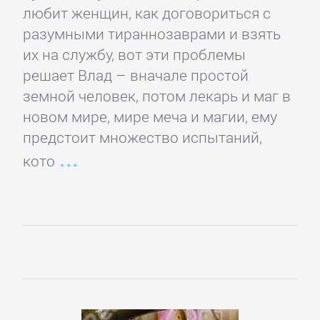
проза
любит женщин, как договориться с
разумными тираннозаврами и взять
Литература
их на службу, вот эти проблемы
19
решает Влад – вначале простой
века
земной человек, потом лекарь и маг в
новом мире, мире меча и магии, ему
предстоит множество испытаний,
Литература
кото
20
века
Мифы.
Легенды.
Эпос