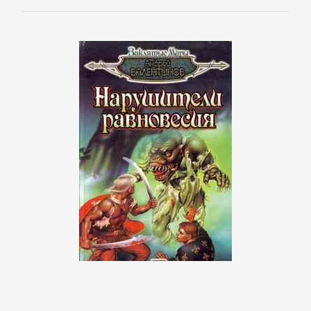
Полицейские
детективы
Современные
детективы
Шпионские
детективы
ДЕТСКИЕ
КНИГИ
Детская
проза