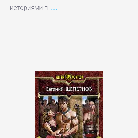
романы
историями п
Зарубежные
приключения
Зарубежные
стихи
Современная
зарубежная
литература
ИСКУССТВО