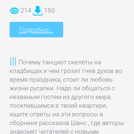
Зарубежная
214
150
публицистика
Подробно...
Зарубежная
фантастика
Зарубежное
Почему танцуют скелеты на
фэнтези
кладбищах и чем грозит гнев духов во
время праздника, стоит ли любовь
жизни русалки. Надо ли общаться с
Зарубежные
незваным гостем из другого мира,
детективы
поселившимся в твоей квартире,
ищите ответы на эти вопросы в
Зарубежные
сборнике рассказов Шанс , где авторы
любовные
знакомят читателей с новыми