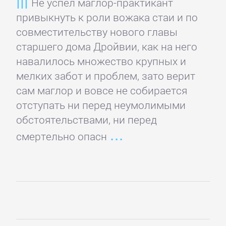
Не успел маглор-практикант
Спорт,
привыкнуть к роли вожака стаи и по
фитнес
совместительству нового главы
старшего дома Дройвии, как на него
навалилось множество крупных и
Хобби,
мелких забот и проблем, зато верит
Ремесла
сам маглор и вовсе не собирается
отступать ни перед неумолимыми
Эротика,
обстоятельствами, ни перед
Секс
смертельно опасн
ЗАРУБЕЖНОЕ
Зарубежная
драматургия