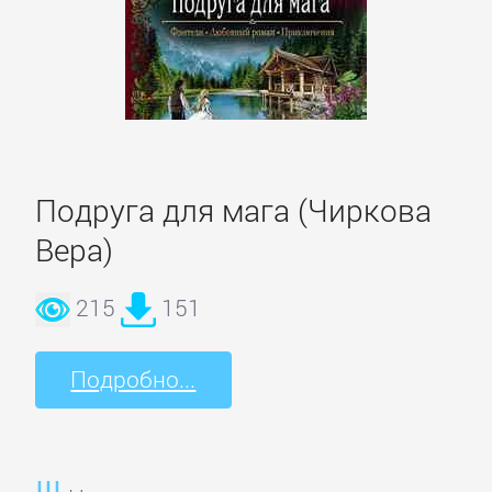
и
животные
Развлечения
Подруга для мага (Чиркова
Сад
и
Вера)
Огород
215
151
Самосовершенствование
Подробно...
Сделай
Сам