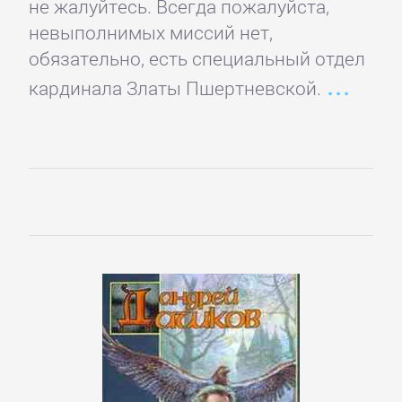
не жалуйтесь. Всегда пожалуйста,
подбор
невыполнимых миссий нет,
персонала
обязательно, есть специальный отдел
кардинала Златы Пшертневской.
Ценные
бумаги,
инвестиции
Экономика
БОЕВИКИ
Боевая
фантастика