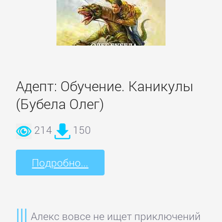
Короткие
любовные
романы
Любовно-
Адепт: Обучение. Каникулы
фантастические
(Бубела Олег)
романы
214
150
Остросюжетные
любовные
Подробно...
романы
Современные
Алекс вовсе не ищет приключений
любовные