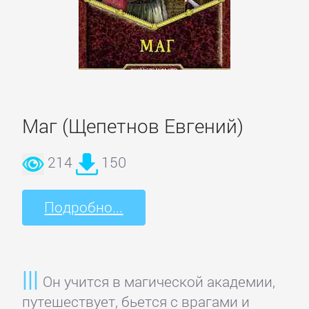
Кинематограф,
театр
Критика
КЛАССИКА
Маг (Щепетнов Евгений)
214
150
Древневосточная
литература
Подробно...
Зарубежная
классика
Он учится в магической академии,
Классическая
путешествует, бьется с врагами и