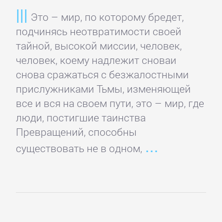
детективы
Это – мир, по которому бредет,
подчинясь неотвратимости своей
Исторические
тайной, высокой миссии, человек,
детективы
человек, коему надлежит сноваи
снова сражаться с безжалостными
Классические
прислужниками Тьмы, изменяющей
детективы
все и вся на своем пути, это – мир, где
люди, постигшие таинства
Превращений, способны
Крутой
существовать не в одном,
детектив
Политические
детективы