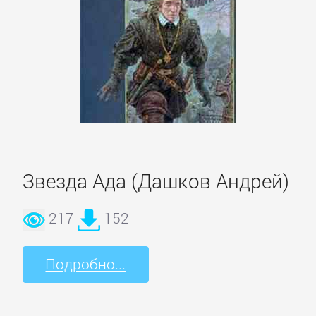
Боевики:
Прочее
Криминальные
боевики
Триллеры
Звезда Ада (Дашков Андрей)
ДЕТЕКТИВЫ
217
152
Зарубежные
детективы
Подробно...
Иронические