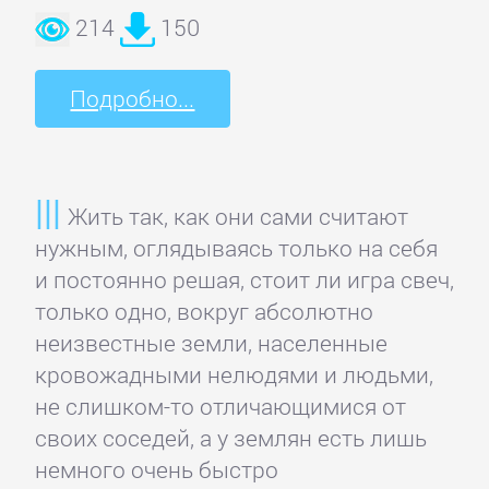
данных
214
150
Интернет
Подробно...
Компьютерное
Железо
Жить так, как они сами считают
нужным, оглядываясь только на себя
Компьютеры:
и постоянно решая, стоит ли игра свеч,
прочее
только одно, вокруг абсолютно
неизвестные земли, населенные
ОС
кровожадными нелюдями и людьми,
и
не слишком-то отличающимися от
Сети
своих соседей, а у землян есть лишь
немного очень быстро