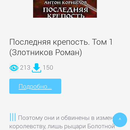
ПОЭЗИЯ
И
ДРАМА
Последняя крепость. Том 1
(Злотников Роман)
Драматургия
213
150
Зарубежная
драматургия
Подробно...
Зарубежные
стихи
Поэтому они и обвинены в измене
^
Поэзия
королевству, лишь рыцари Болотной