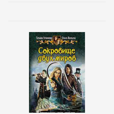
Корпоративная
культура
Личные
финансы
Малый
бизнес
Маркетинг,
PR,
реклама