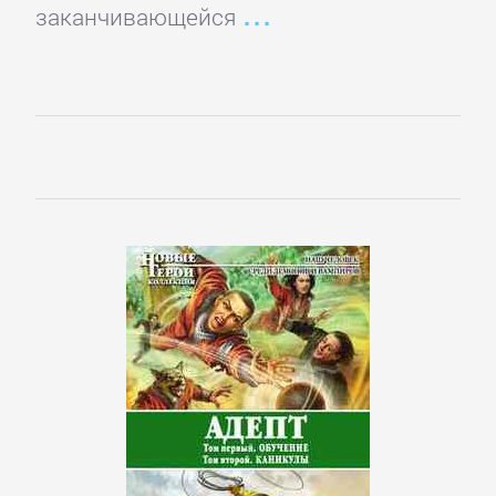
Программирование
заканчивающейся
Программы
ЛЮБОВНЫЕ
РОМАНЫ
Зарубежные
любовные
романы
Исторические
любовные
романы