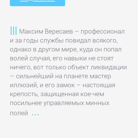
Банковское
дело
Максим Вересаев – профессионал
Бухучет,
и за годы службы повидал всякого,
налогообложение,
однако в другом мире, куда он попал
аудит
волей случая, его навыки не стоят
ничего, вот только объект ликвидации
– сильнейший на планете мастер
ВЭД
иллюзий, и его замок – настоящая
крепость, защищенная кое-чем
Делопроизводство
посильнее управляемых минных
полей
Зарубежная
деловая
литература