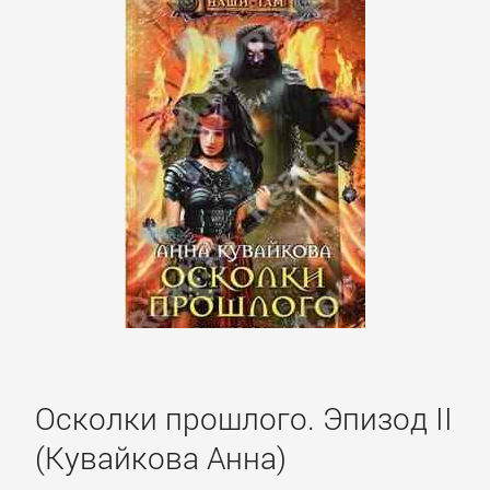
Культурология
Математика
Медицина
Педагогика
Политика,
политология
Осколки прошлого. Эпизод II
Прочая
(Кувайкова Анна)
образовательная