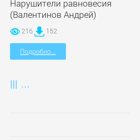
Нарушители равновесия
(Валентинов Андрей)
Детская
фантастика
216
152
Детские
Подробно...
детективы
Детские
приключения
Детские
стихи
Зарубежные