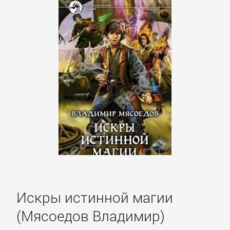
Русская
классика
Советская
литература
Старинная
литература:
прочее
КОМПЬЮТЕРНАЯ
ЛИТЕРАТУРА
Искры истинной магии
(Мясоедов Владимир)
Базы