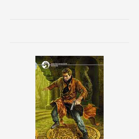
литература
Социология
Техническая
литература
Физика
Философия
Юриспруденция,
право