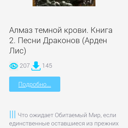
Программирование
Программы
Алмаз темной крови. Книга
ЛЮБОВНЫЕ
2. Песни Драконов (Арден
РОМАНЫ
Лис)
207
145
Зарубежные
любовные
Подробно...
романы
Исторические
любовные
Что ожидает Обитаемый Мир, если
романы
единственные оставшиеся из прежних