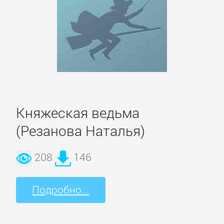
Домашние
Животные
Зарубежная
прикладная
и
научно-
популярная
Княжеская ведьма
литература
(Резанова Наталья)
208
146
Здоровье
Подробно...
Кулинария
Природа