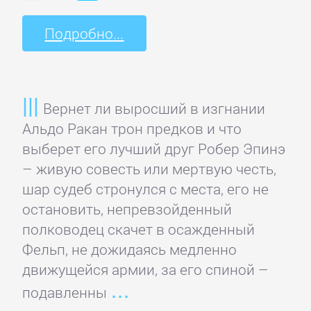
Культурология
Подробно...
Математика
Вернет ли выросший в изгнании
Медицина
Альдо Ракан трон предков и что
выберет его лучший друг Робер Эпинэ
Педагогика
– живую совесть или мертвую честь,
шар судеб стронулся с места, его не
Политика,
остановить, непревзойденный
политология
полководец скачет в осажденный
Фельп, не дожидаясь медленно
движущейся армии, за его спиной –
Прочая
подавленны
образовательная