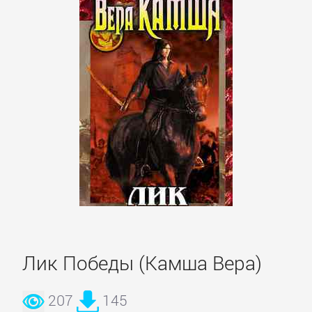
романы
Эротическая
литература
НАУКА
Биология
Иностранные
языки
Лик Победы (Камша Вера)
История
207
145