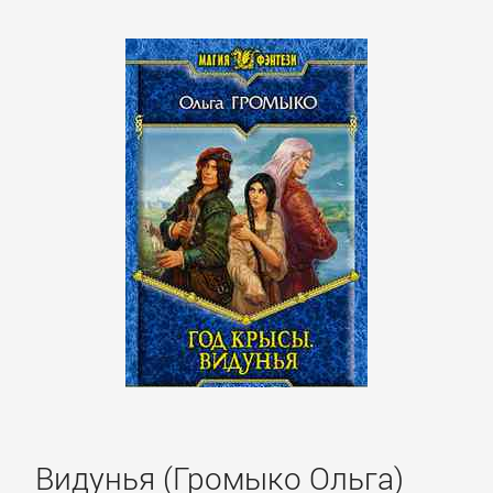
Спорт,
фитнес
Хобби,
Ремесла
Эротика,
Секс
ЗАРУБЕЖНОЕ
Зарубежная
драматургия
Видунья (Громыко Ольга)