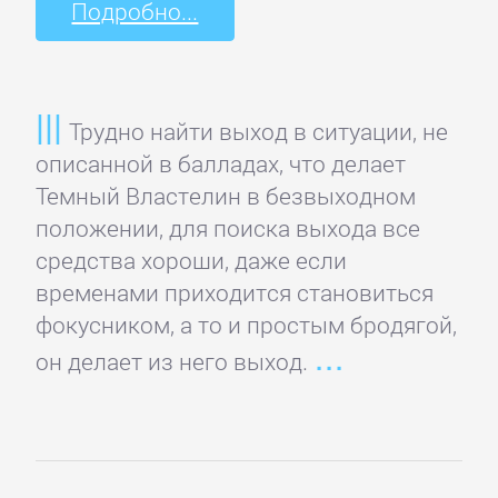
Подробно...
Полицейские
детективы
Современные
Трудно найти выход в ситуации, не
детективы
описанной в балладах, что делает
Темный Властелин в безвыходном
положении, для поиска выхода все
Шпионские
средства хороши, даже если
детективы
временами приходится становиться
фокусником, а то и простым бродягой,
ДЕТСКИЕ
он делает из него выход.
КНИГИ
Детская
проза