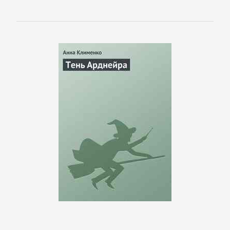
Детская
фантастика
Детские
детективы
Детские
приключения
Детские
стихи
Зарубежные