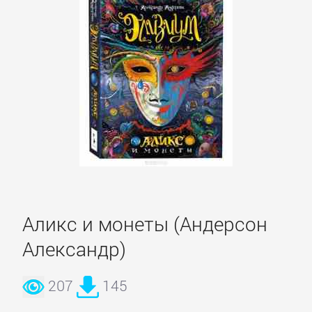
проза
Литература
19
века
Литература
20
века
Аликс и монеты (Андерсон
Мифы.
Александр)
Легенды.
Эпос
207
145