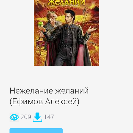
детективы
Исторические
детективы
Классические
детективы
Крутой
Нежелание желаний
детектив
(Ефимов Алексей)
Политические
209
147
детективы