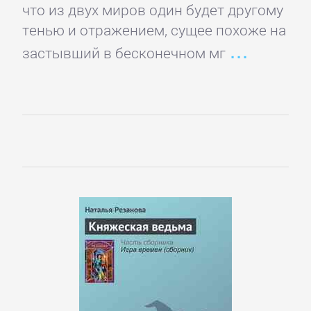
ОЧАГ
что из двух миров один будет другому
тенью и отражением, сущее похоже на
застывший в бесконечном мг
Автомобили
и
ПДД
Воспитание
детей
Дом
и
Семья:
прочее