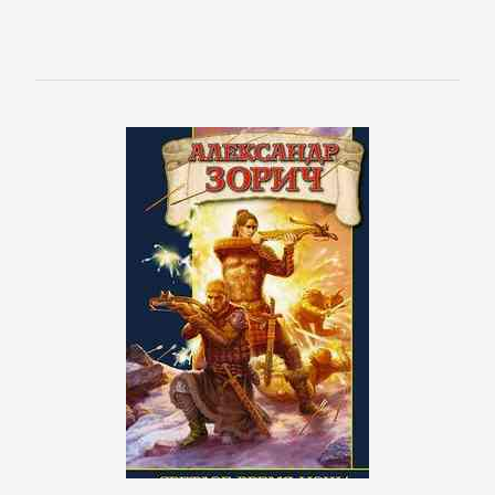
Недвижимость
О
бизнесе
популярно
Отраслевые
издания
Поиск
работы,
карьера
Управление,