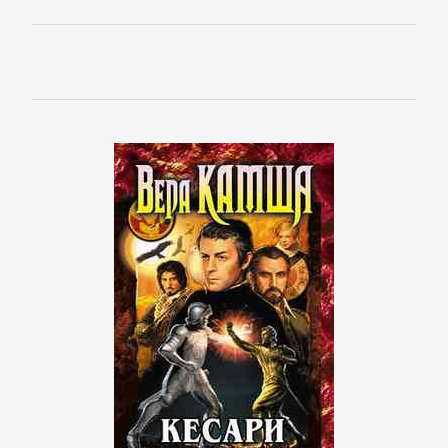
Банковское
дело
Бухучет,
налогообложение,
аудит
ВЭД
Делопроизводство
Зарубежная
деловая
литература