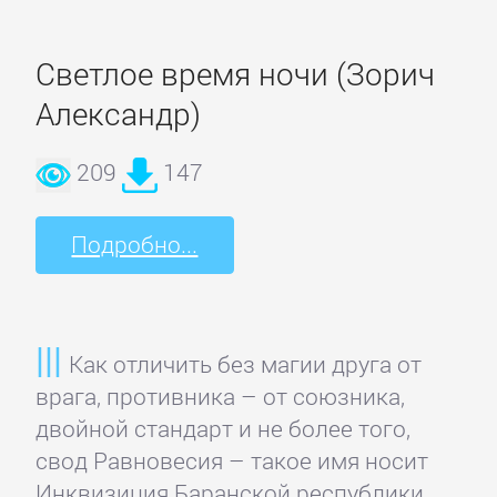
подбор
персонала
Светлое время ночи (Зорич
Александр)
Ценные
бумаги,
209
147
инвестиции
Подробно...
Экономика
БОЕВИКИ
Как отличить без магии друга от
врага, противника – от союзника,
Боевая
двойной стандарт и не более того,
фантастика
свод Равновесия – такое имя носит
Инквизиция Баранской республики,