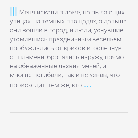
и
Меня искали в доме, на пылающих
животные
улицах, на темных площадях, а дальше
они вошли в город, и люди, уснувшие,
Развлечения
утомившись праздничным весельем,
пробуждались от криков и, ослепнув
от пламени, бросались наружу, прямо
Сад
на обнаженные лезвия мечей, и
и
многие погибали, так и не узнав, что
Огород
происходит, тем же, кто
Самосовершенствование
Сделай
Сам