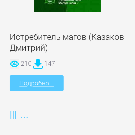
Литература
Присоединиться
Истребитель магов (Казаков
Дмитрий)
Войти
210
147
Контакт
Подробно...
Карта
сайта
БИЗНЕС