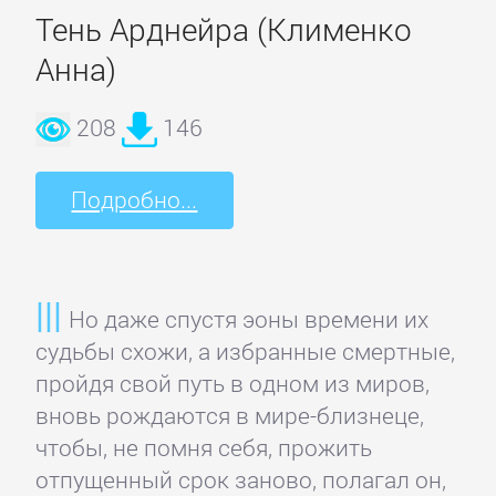
детские
Тень Арднейра (Клименко
книги
Анна)
Книги
208
146
для
детей:
Подробно...
прочее
Сказки
Но даже спустя эоны времени их
судьбы схожи, а избранные смертные,
Учебная
пройдя свой путь в одном из миров,
литература
вновь рождаются в мире-близнеце,
чтобы, не помня себя, прожить
ДОМАШНИЙ
отпущенный срок заново, полагал он,