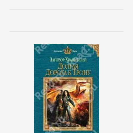
Зарубежная
публицистика
Зарубежная
фантастика
Зарубежное
фэнтези
Зарубежные
детективы
Зарубежные
любовные