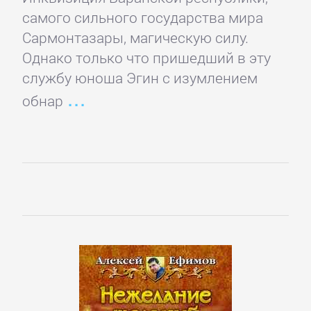
Боевики:
самого сильного государства мира
Прочее
Сармонтазары, магическую силу.
Однако только что пришедший в эту
Криминальные
службу юноша Эгин с изумлением
боевики
обнар
Триллеры
ДЕТЕКТИВЫ
Зарубежные
детективы
Иронические