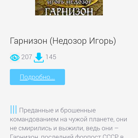
Языкознание
ПОВЕСТИ
И
Гарнизон (Недозор Игорь)
РАССКАЗЫ
207
145
Очерки
Подробно...
Повести
Рассказы
Преданные и брошенные
командованием на чужой планете, они
не смирились и выжили, ведь они –
Эссе
Гарнизон, последний форпост СССР в