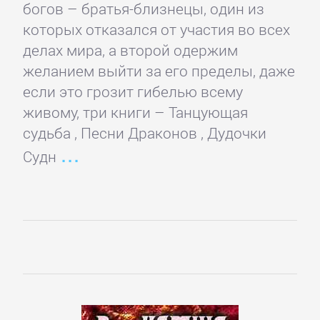
богов – братья-близнецы, один из
Короткие
которых отказался от участия во всех
любовные
делах мира, а второй одержим
романы
желанием выйти за его пределы, даже
если это грозит гибелью всему
живому, три книги – Танцующая
Любовно-
судьба , Песни Драконов , Дудочки
фантастические
Судн
романы
Остросюжетные
любовные
романы
Современные
любовные