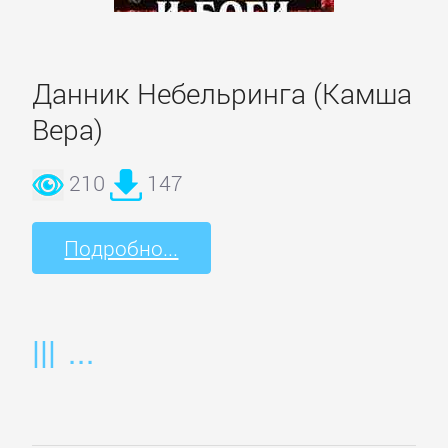
Корпоративная
культура
Данник Небельринга (Камша
Вера)
Личные
финансы
210
147
Подробно...
Малый
бизнес
Маркетинг,
PR,
реклама