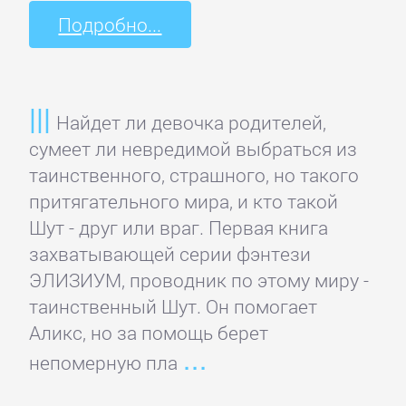
Русская
Подробно...
классика
Советская
литература
Найдет ли девочка родителей,
сумеет ли невредимой выбраться из
Старинная
таинственного, страшного, но такого
литература:
притягательного мира, и кто такой
прочее
Шут - друг или враг. Первая книга
захватывающей серии фэнтези
ЭЛИЗИУМ, проводник по этому миру -
КОМПЬЮТЕРНАЯ
таинственный Шут. Он помогает
ЛИТЕРАТУРА
Аликс, но за помощь берет
непомерную пла
Базы