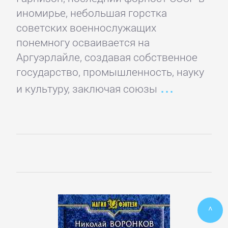
иномирье, небольшая горстка
ПОЭЗИЯ
советских военнослужащих
И
понемногу осваивается на
ДРАМА
Аргуэрлайле, создавая собственное
государство, промышленность, науку
и культуру, заключая союзы
Драматургия
Зарубежная
драматургия
Зарубежные
стихи
^
Поэзия