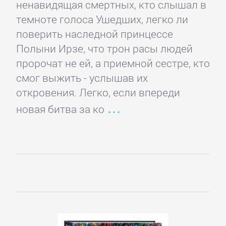
Кинематограф,
ненавидящая смертных, кто слышал в
театр
темноте голоса Ушедших, легко ли
поверить наследной принцессе
Полыни Ирзе, что трон расы людей
Критика
пророчат не ей, а приемной сестре, кто
смог выжить - услышав их
КЛАССИКА
откровения. Легко, если впереди
новая битва за ко
Древневосточная
литература
Зарубежная
классика
Классическая