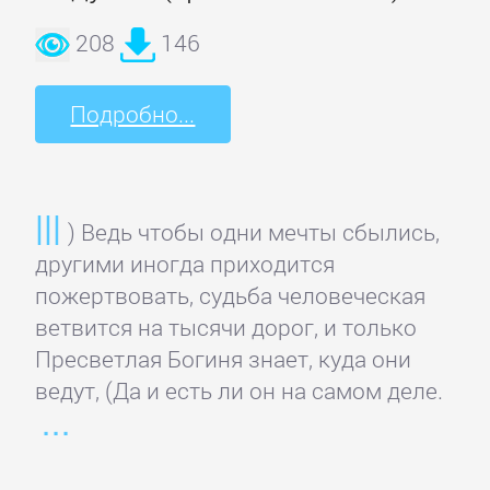
Зарубежная
208
146
классика
Подробно...
Зарубежная
образовательная
литература
) Ведь чтобы одни мечты сбылись,
другими иногда приходится
Зарубежная
пожертвовать, судьба человеческая
прикладная
ветвится на тысячи дорог, и только
и
Пресветлая Богиня знает, куда они
научно-
ведут, (Да и есть ли он на самом деле.
популярная
литература