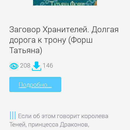
романы
Зарубежные
Заговор Хранителей. Долгая
приключения
дорога к трону (Форш
Зарубежные
Татьяна)
стихи
208
146
Современная
Подробно...
зарубежная
литература
ИСКУССТВО
Если об этом говорит королева
Теней, принцесса Драконов,