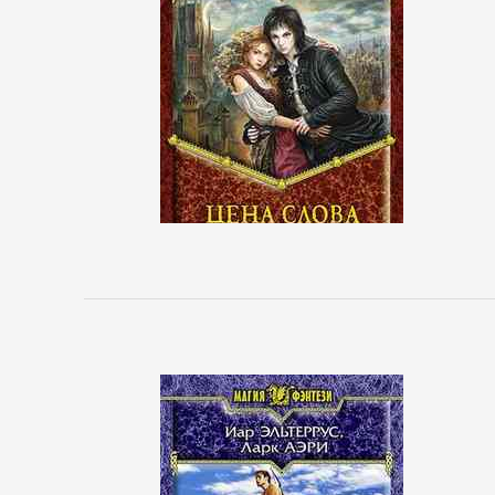
Зарубежная
деловая
литература
Корпоративная
культура
Личные
финансы
Малый
бизнес
Маркетинг,
PR,