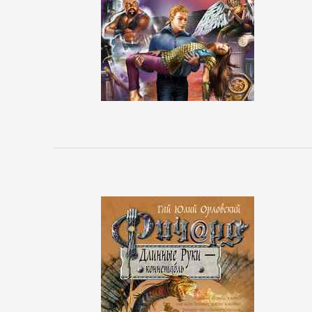
Боевики:
Прочее
Криминальные
боевики
Триллеры
ДЕТЕКТИВЫ
Зарубежные
детективы
Иронические
детективы