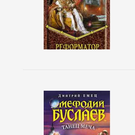
Управление,
подбор
персонала
Ценные
бумаги,
инвестиции
Экономика
БОЕВИКИ
Боевая
фантастика