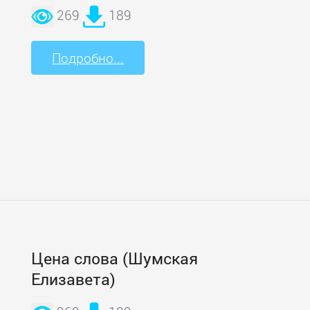
269
189
Подробно...
Цена слова (Шумская
Елизавета)