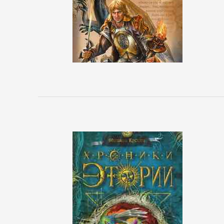
Исторические
детективы
Классические
детективы
Крутой
детектив
Политические
детективы
Полицейские
детективы