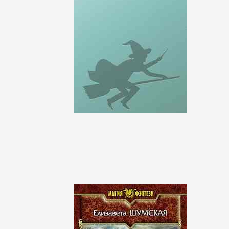
сайта
БИЗНЕС
Банковское
дело
Бухучет,
налогообложение,
аудит
ВЭД
Делопроизводство