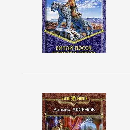
реклама
Недвижимость
О
бизнесе
популярно
Отраслевые
издания
Поиск
работы,
карьера