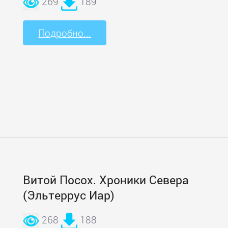
269
189
Подробно...
Витой Посох. Хроники Севера
(Эльтеррус Иар)
268
188