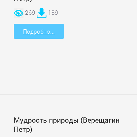
269
189
Подробно...
Мудрость природы (Верещагин
Петр)