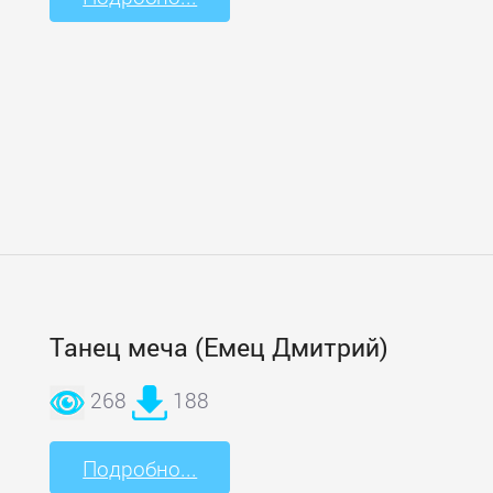
Танец меча (Емец Дмитрий)
268
188
Подробно...