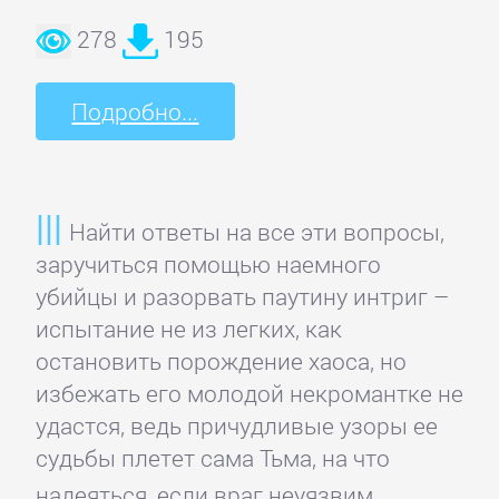
литература
278
195
Социология
Подробно...
Техническая
литература
Найти ответы на все эти вопросы,
Физика
заручиться помощью наемного
убийцы и разорвать паутину интриг –
испытание не из легких, как
Философия
остановить порождение хаоса, но
избежать его молодой некромантке не
Юриспруденция,
удастся, ведь причудливые узоры ее
право
судьбы плетет сама Тьма, на что
надеяться, если враг неуязвим.