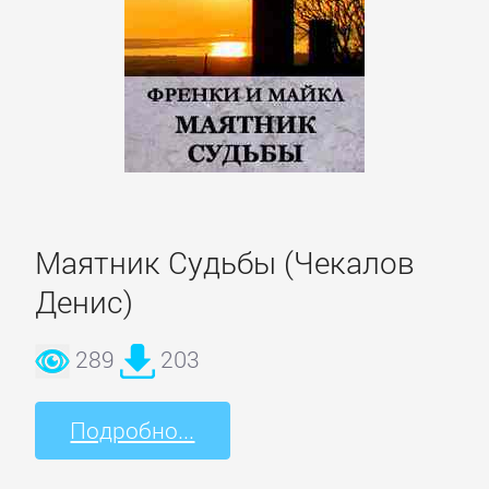
Боевики:
Прочее
Криминальные
боевики
Триллеры
Маятник Судьбы (Чекалов
ДЕТЕКТИВЫ
Денис)
289
203
Зарубежные
детективы
Подробно...
Иронические