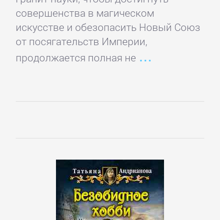
Домашние
совершенства в магическом
Животные
искусстве и обезопасить Новый Союз
от посягательств Империи,
Зарубежная
продолжается полная не
прикладная
и
научно-
популярная
литература
Здоровье
Кулинария
Природа