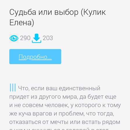
Недвижимость
Судьба или выбор (Кулик
Елена)
О
бизнесе
290
203
популярно
Подробно...
Отраслевые
издания
Что, если ваш единственный
Поиск
придет из другого мира, да будет еще
работы,
и не совсем человек, у которого к тому
карьера
же куча врагов и проблем, что тогда,
отказаться от мечты или встать рядом
Управление,
с ним и окунуться с головой в этот