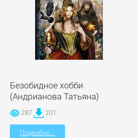
и
животные
Развлечения
Сад
и
Огород
Безобидное хобби
(Андрианова Татьяна)
Самосовершенствование
287
201
Сделай
Сам
Подробно...