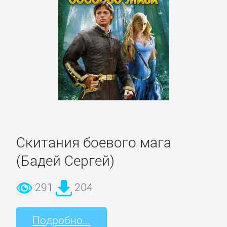
Литература
Присоединиться
Войти
Контакт
Скитания боевого мага
(Бадей Сергей)
Карта
сайта
291
204
БИЗНЕС
Подробно...