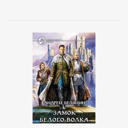
Зарубежная
классика
Зарубежная
образовательная
литература
Зарубежная
прикладная
и
научно-
популярная
литература