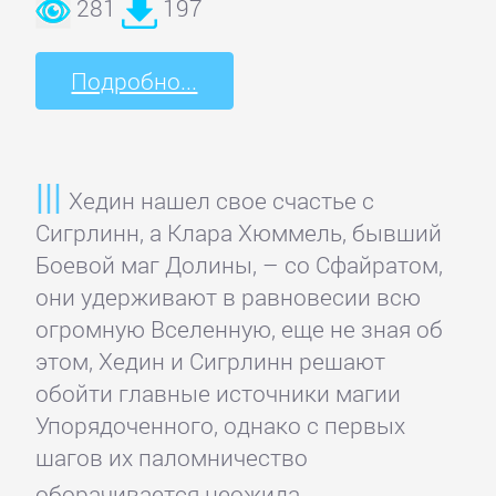
данных
281
197
Интернет
Подробно...
Компьютерное
Железо
Хедин нашел свое счастье с
Сигрлинн, а Клара Хюммель, бывший
Компьютеры:
Боевой маг Долины, – со Сфайратом,
прочее
они удерживают в равновесии всю
огромную Вселенную, еще не зная об
ОС
этом, Хедин и Сигрлинн решают
и
обойти главные источники магии
Сети
Упорядоченного, однако с первых
шагов их паломничество
оборачивается неожида