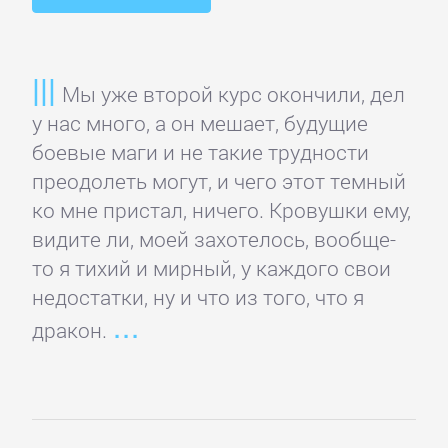
Банковское
дело
Мы уже второй курс окончили, дел
у нас много, а он мешает, будущие
Бухучет,
боевые маги и не такие трудности
налогообложение,
преодолеть могут, и чего этот темный
аудит
ко мне пристал, ничего. Кровушки ему,
видите ли, моей захотелось, вообще-
ВЭД
то я тихий и мирный, у каждого свои
недостатки, ну и что из того, что я
Делопроизводство
дракон.
Зарубежная
деловая
литература