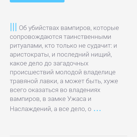
Спорт,
фитнес
Об убийствах вампиров, которые
сопровождаются таинственными
Хобби,
ритуалами, кто только не судачит: и
Ремесла
аристократы, и последний нищий,
какое дело до загадочных
Эротика,
происшествий молодой владелице
Секс
травяной лавки, а может быть, хуже
всего оказаться во владениях
ЗАРУБЕЖНОЕ
вампиров, в замке Ужаса и
Наслаждений, а все дело, о
Зарубежная
драматургия