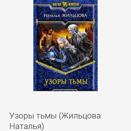
Культурология
Математика
Медицина
Педагогика
Политика,
политология
Узоры тьмы (Жильцова
Прочая
образовательная
Наталья)