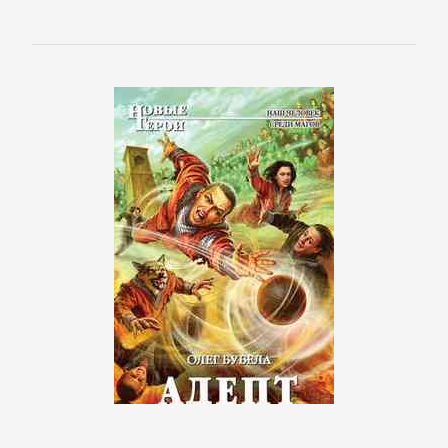
детские
книги
Книги
для
детей:
прочее
Сказки
Учебная
литература
ДОМАШНИЙ