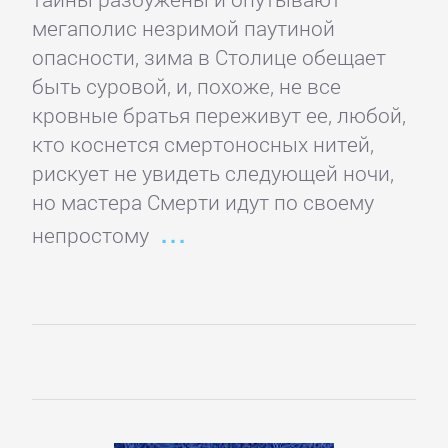
романы
мегаполис незримой паутиной
опасности, зима в Столице обещает
быть суровой, и, похоже, не все
Эротическая
кровные братья переживут ее, любой,
литература
кто коснется смертоносных нитей,
рискует не увидеть следующей ночи,
НАУКА
но мастера Смерти идут по своему
непростому
Биология
Иностранные
языки
История