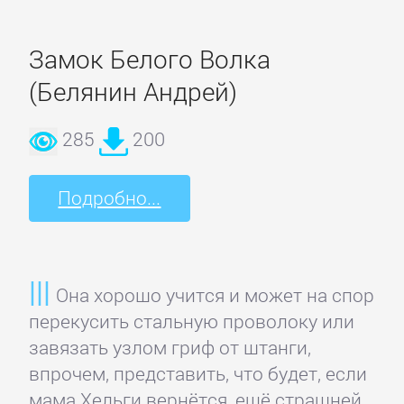
Зарубежная
публицистика
Замок Белого Волка
(Белянин Андрей)
Зарубежная
фантастика
285
200
Зарубежное
Подробно...
фэнтези
Зарубежные
Она хорошо учится и может на спор
детективы
перекусить стальную проволоку или
завязать узлом гриф от штанги,
Зарубежные
впрочем, представить, что будет, если
любовные
мама Хельги вернётся, ещё страшней,