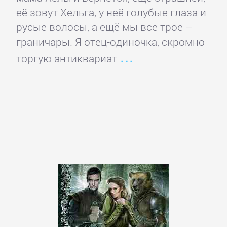
романы
её зовут Хельга, у неё голубые глаза и
русые волосы, а ещё мы все трое –
Зарубежные
граничары. Я отец-одиночка, скромно
приключения
торгую антиквариат
Зарубежные
стихи
Современная
зарубежная
литература
ИСКУССТВО