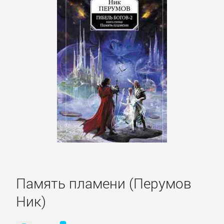
Русская
классика
Советская
литература
Старинная
литература:
прочее
КОМПЬЮТЕРНАЯ
ЛИТЕРАТУРА
Память пламени (Перумов
Ник)
Базы