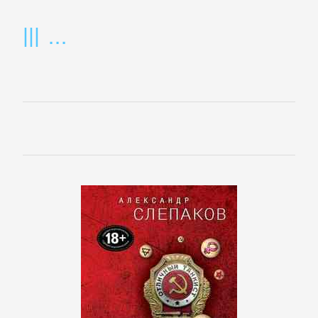
детективы
Исторические
детективы
Классические
детективы
Крутой
детектив
Политические
детективы