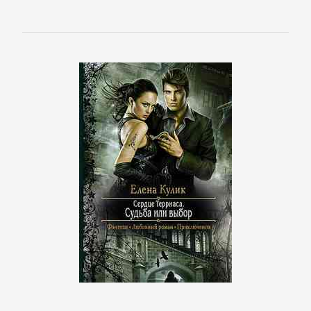
Корпоративная
культура
Личные
финансы
Малый
бизнес
Маркетинг,
PR,
реклама