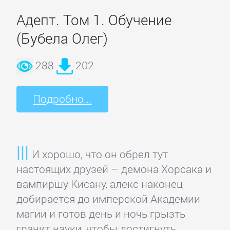
ОЧАГ
Адепт. Том 1. Обучение
(Бубела Олег)
Автомобили
и
288
202
ПДД
Подробно...
Воспитание
детей
И хорошо, что он обрел тут
Дом
настоящих друзей – демона Хорсака и
и
вампиршу Кисану, алекс наконец
Семья:
добирается до имперской Академии
прочее
магии и готов день и ночь грызть
гранит науки, чтобы достигнуть