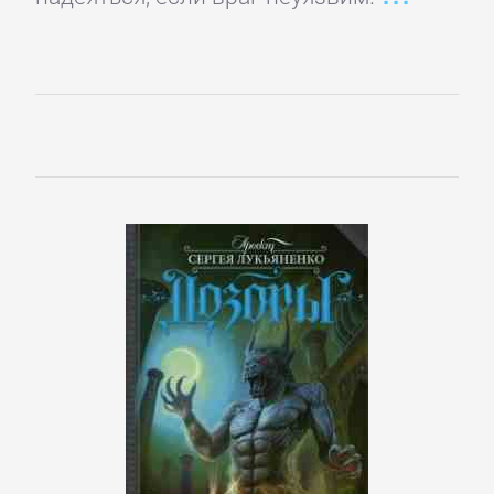
Языкознание
ПОВЕСТИ
И
РАССКАЗЫ
Очерки
Повести
Рассказы
Эссе