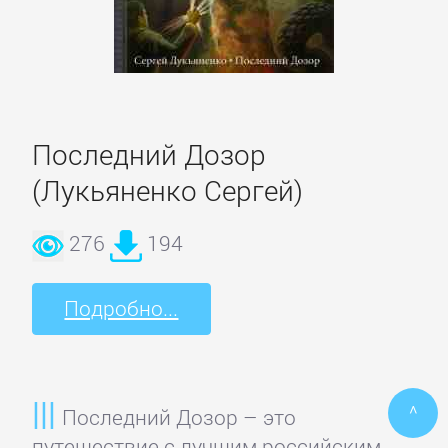
ПОЭЗИЯ
И
ДРАМА
Последний Дозор
Драматургия
(Лукьяненко Сергей)
Зарубежная
276
194
драматургия
Подробно...
Зарубежные
стихи
^
Последний Дозор – это
Поэзия
путешествие с лучшим российским