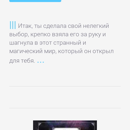
проза
Литература
Итак, ты сделала свой нелегкий
19
выбор, крепко взяла его за руку и
века
шагнула в этот странный и
магический мир, который он открыл
Литература
для тебя.
20
века
Мифы.
Легенды.
Эпос