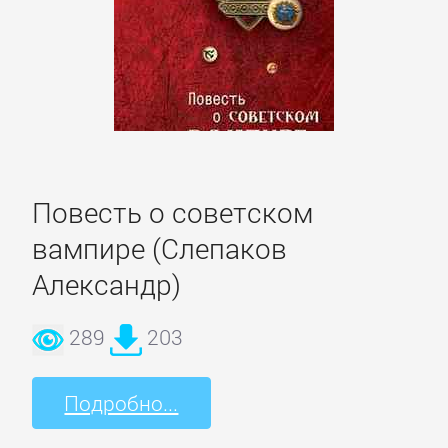
Полицейские
детективы
Современные
детективы
Шпионские
Повесть о советском
детективы
вампире (Слепаков
Александр)
ДЕТСКИЕ
КНИГИ
289
203
Подробно...
Детская
проза