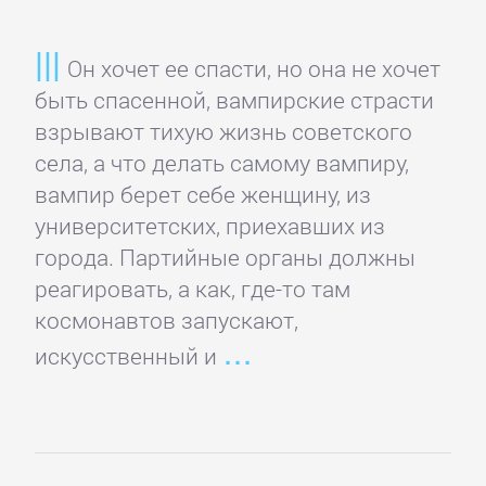
Детская
Он хочет ее спасти, но она не хочет
фантастика
быть спасенной, вампирские страсти
взрывают тихую жизнь советского
Детские
села, а что делать самому вампиру,
детективы
вампир берет себе женщину, из
университетских, приехавших из
города. Партийные органы должны
Детские
реагировать, а как, где-то там
приключения
космонавтов запускают,
искусственный и
Детские
стихи
Зарубежные