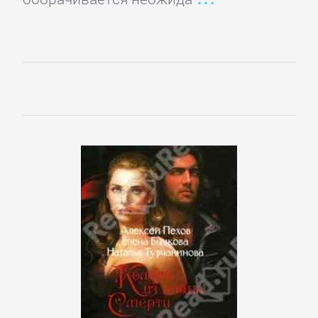
Программирование
Программы
ЛЮБОВНЫЕ
РОМАНЫ
Зарубежные
любовные
романы
Исторические
любовные
романы