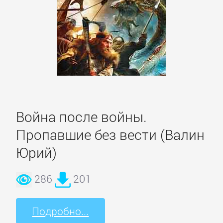
Культурология
Математика
Медицина
Война после войны.
Педагогика
Пропавшие без вести (Валин
Политика,
Юрий)
политология
286
201
Прочая
образовательная
Подробно...