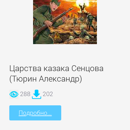
ОЧАГ
Автомобили
и
ПДД
Воспитание
Царства казака Сенцова
детей
(Тюрин Александр)
Дом
288
202
и
Семья:
Подробно...
прочее