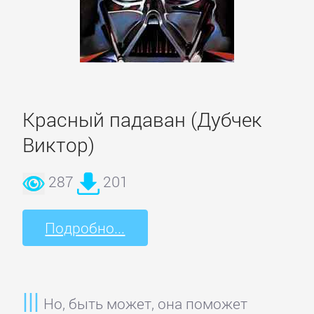
Русская
классика
Советская
литература
Красный падаван (Дубчек
Старинная
Виктор)
литература:
прочее
287
201
КОМПЬЮТЕРНАЯ
Подробно...
ЛИТЕРАТУРА
Базы
Но, быть может, она поможет