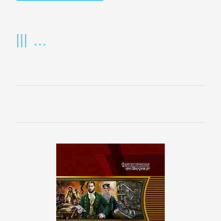
литература
Социология
Техническая
литература
Физика
Философия
Юриспруденция,
право