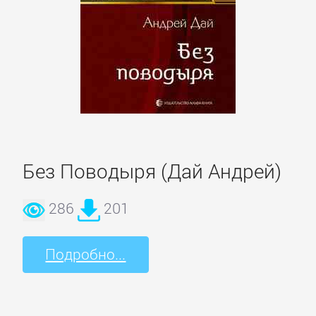
Языкознание
ПОВЕСТИ
И
РАССКАЗЫ
Очерки
Без Поводыря (Дай Андрей)
Повести
286
201
Рассказы
Подробно...
Эссе