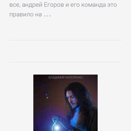
подбор
все, андрей Егоров и его команда это
персонала
правило на
Ценные
бумаги,
инвестиции
Экономика
БОЕВИКИ
Боевая
фантастика