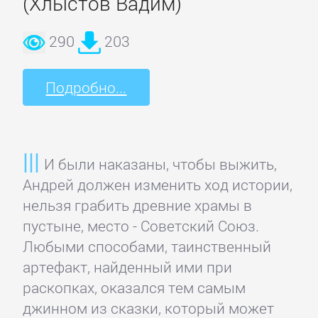
(Хлыстов Вадим)
Недвижимость
290
203
О
бизнесе
Подробно...
популярно
Отраслевые
И были наказаны, чтобы выжить,
издания
Андрей должен изменить ход истории,
нельзя грабить древние храмы в
Поиск
пустыне, место - Советский Союз.
работы,
Любыми способами, таинственный
карьера
артефакт, найденный ими при
раскопках, оказался тем самым
Управление,
джинном из сказки, который может