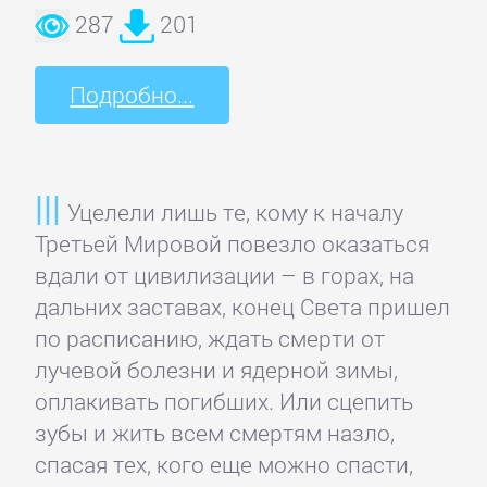
Кинематограф,
287
201
театр
Подробно...
Критика
КЛАССИКА
Уцелели лишь те, кому к началу
Третьей Мировой повезло оказаться
Древневосточная
вдали от цивилизации – в горах, на
литература
дальних заставах, конец Света пришел
по расписанию, ждать смерти от
Зарубежная
лучевой болезни и ядерной зимы,
классика
оплакивать погибших. Или сцепить
зубы и жить всем смертям назло,
спасая тех, кого еще можно спасти,
Классическая