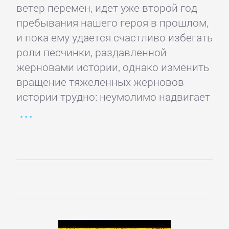
Зарубежная
ветер перемен, идет уже второй год
публицистика
пребывания нашего героя в прошлом,
и пока ему удается счастливо избегать
роли песчинки, раздавленной
Зарубежная
жерновами истории, однако изменить
фантастика
вращение тяжеленных жерновов
истории трудно: неумолимо надвигает
Зарубежное
фэнтези
Зарубежные
детективы
Зарубежные
любовные