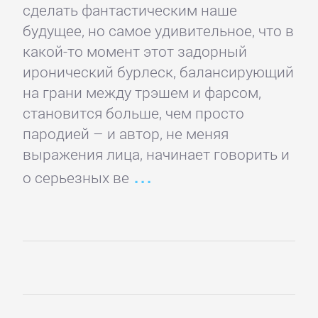
данных
сделать фантастическим наше
будущее, но самое удивительное, что в
Интернет
какой-то момент этот задорный
иронический бурлеск, балансирующий
на грани между трэшем и фарсом,
Компьютерное
становится больше, чем просто
Железо
пародией – и автор, не меняя
выражения лица, начинает говорить и
Компьютеры:
о серьезных ве
прочее
ОС
и
Сети