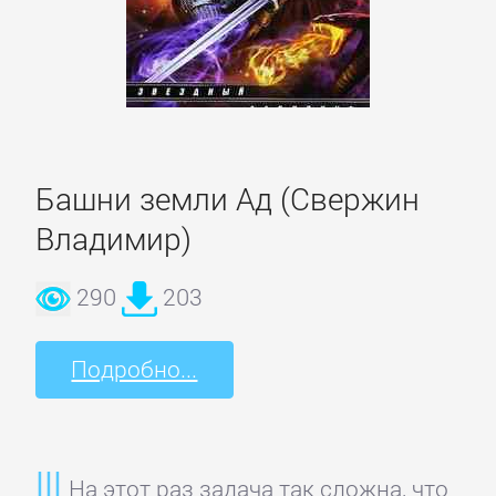
Литература
Присоединиться
Башни земли Ад (Свержин
Войти
Владимир)
Контакт
290
203
Карта
Подробно...
сайта
БИЗНЕС
На этот раз задача так сложна, что