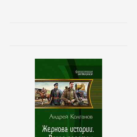
Спорт,
фитнес
Хобби,
Ремесла
Эротика,
Секс
ЗАРУБЕЖНОЕ
Зарубежная
драматургия