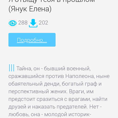
(Янук Елена)
Детская
фантастика
288
202
Детские
Подробно...
детективы
Детские
Тайна, он - бывший военный,
приключения
сражавшийся против Наполеона, ныне
обаятельный денди, богатый граф и
Детские
перспективный жених. Враги, им
стихи
предстоит сразиться с врагами, найти
друзей и наказать предателей. Нет -
любовь, она - молодой историк-
Зарубежные