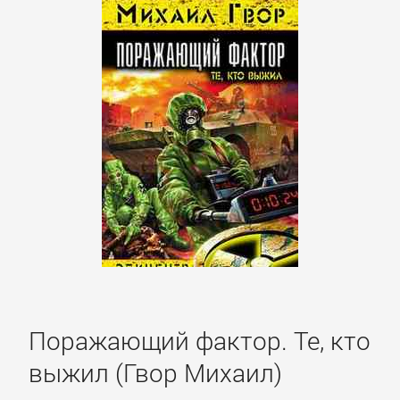
романы
Зарубежные
приключения
Зарубежные
стихи
Современная
зарубежная
литература
Поражающий фактор. Те, кто
ИСКУССТВО
выжил (Гвор Михаил)