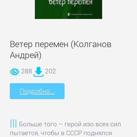
Зарубежная
классика
Зарубежная
Ветер перемен (Колганов
образовательная
Андрей)
литература
288
202
Зарубежная
прикладная
Подробно...
и
научно-
популярная
литература
Больше того – герой изо всех сил
пытается, чтобы в СССР поднялся