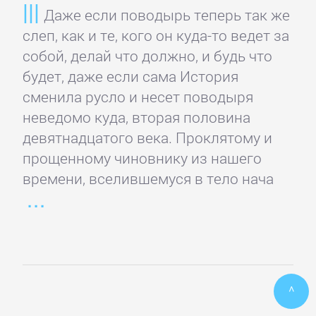
Даже если поводырь теперь так же
ПОЭЗИЯ
слеп, как и те, кого он куда-то ведет за
И
собой, делай что должно, и будь что
ДРАМА
будет, даже если сама История
сменила русло и несет поводыря
неведомо куда, вторая половина
Драматургия
девятнадцатого века. Проклятому и
прощенному чиновнику из нашего
Зарубежная
времени, вселившемуся в тело нача
драматургия
Зарубежные
стихи
^
Поэзия