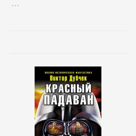
проза
Литература
19
века
Литература
20
века
Мифы.
Легенды.
Эпос