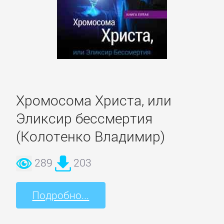
Боевики:
Прочее
Криминальные
боевики
Хромосома Христа, или
Триллеры
Эликсир бессмертия
ДЕТЕКТИВЫ
(Колотенко Владимир)
289
203
Зарубежные
детективы
Подробно...
Иронические