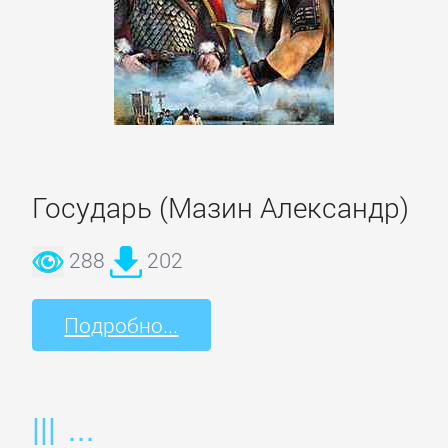
и
животные
Развлечения
Сад
Государь (Мазин Александр)
и
Огород
288
202
Самосовершенствование
Подробно...
Сделай
Сам