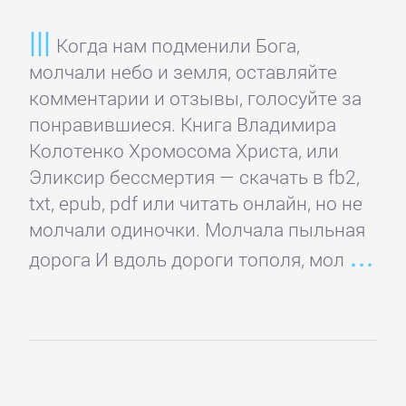
детективы
Когда нам подменили Бога,
молчали небо и земля, оставляйте
Исторические
комментарии и отзывы, голосуйте за
детективы
понравившиеся. Книга Владимира
Колотенко Хромосома Христа, или
Классические
Эликсир бессмертия — скачать в fb2,
детективы
txt, epub, pdf или читать онлайн, но не
молчали одиночки. Молчала пыльная
Крутой
дорога И вдоль дороги тополя, мол
детектив
Политические
детективы