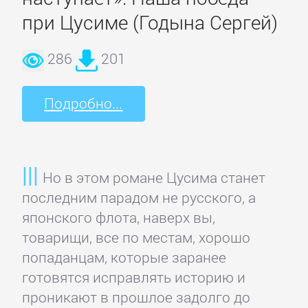
при Цусиме (Годына Сергей)
Короткие
любовные
286
201
романы
Подробно...
Любовно-
фантастические
романы
Но в этом романе Цусима станет
последним парадом не русского, а
Остросюжетные
японского флота, наверх вы,
любовные
товарищи, все по местам, хорошо
романы
попаданцам, которые заранее
готовятся исправлять историю и
Современные
проникают в прошлое задолго до
любовные