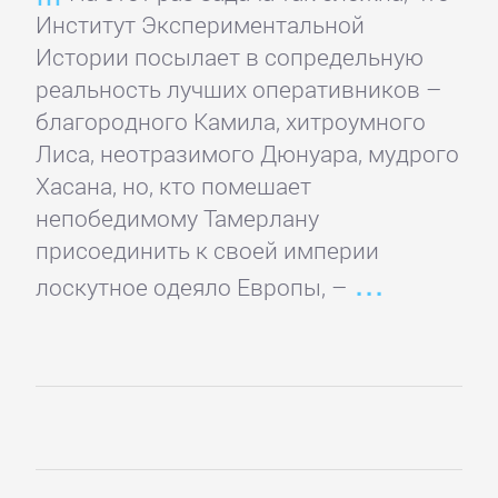
Институт Экспериментальной
Банковское
Истории посылает в сопредельную
дело
реальность лучших оперативников –
благородного Камила, хитроумного
Бухучет,
Лиса, неотразимого Дюнуара, мудрого
налогообложение,
Хасана, но, кто помешает
аудит
непобедимому Тамерлану
присоединить к своей империи
ВЭД
лоскутное одеяло Европы, –
Делопроизводство
Зарубежная
деловая
литература