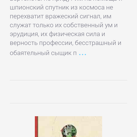
Русская
шпионский спутник из космоса не
классика
перехватит вражеский сигнал, им
служат только их собственный ум и
Советская
эрудиция, их физическая сила и
литература
верность профессии, бесстрашный и
обаятельный сыщик п
Старинная
литература:
прочее
КОМПЬЮТЕРНАЯ
ЛИТЕРАТУРА
Базы