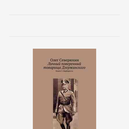
Короткие
любовные
романы
Любовно-
фантастические
романы
Остросюжетные
любовные
романы
Современные
любовные