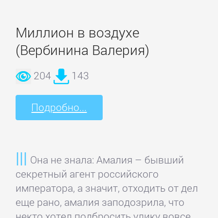
Спорт,
фитнес
Миллион в воздухе
(Вербинина Валерия)
Хобби,
Ремесла
204
143
Эротика,
Подробно...
Секс
ЗАРУБЕЖНОЕ
Она не знала: Амалия – бывший
секретный агент российского
Зарубежная
императора, а значит, отходить от дел
драматургия
еще рано, амалия заподозрила, что
некто хотел подбросить улику вовсе