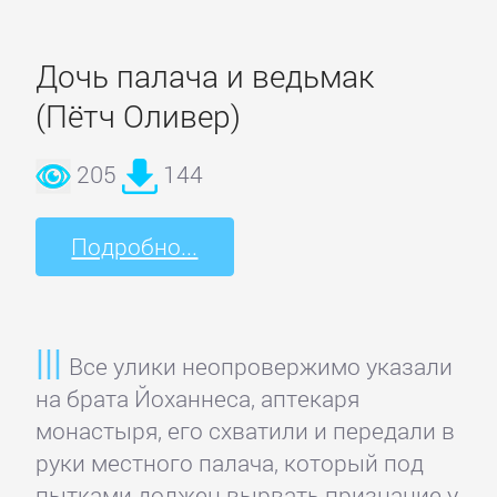
Детская
Дочь палача и ведьмак
фантастика
(Пётч Оливер)
Детские
205
144
детективы
Подробно...
Детские
приключения
Все улики неопровержимо указали
Детские
на брата Йоханнеса, аптекаря
стихи
монастыря, его схватили и передали в
руки местного палача, который под
Зарубежные
пытками должен вырвать признание у