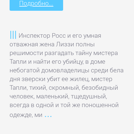
романы
Подробно...
Зарубежные
приключения
Инспектор Росс и его умная
отважная жена Лиззи полны
Зарубежные
решимости разгадать тайну мистера
стихи
Тапли и найти его убийцу, в доме
небогатой домовладелицы среди бела
дня зверски убит ее жилец, мистер
Современная
Тапли, тихий, скромный, безобидный
зарубежная
человек, маленький, тщедушный,
литература
всегда в одной и той же поношенной
ИСКУССТВО
одежде, ми