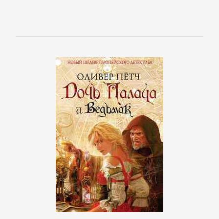
Полицейские
детективы
Современные
детективы
Шпионские
детективы
ДЕТСКИЕ
КНИГИ
Детская
проза