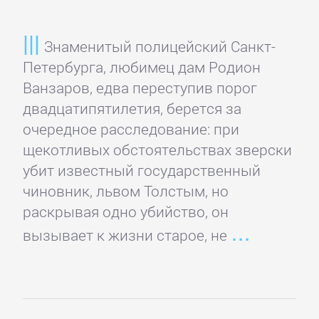
Банковское
дело
Знаменитый полицейский Санкт-
Петербурга, любимец дам Родион
Ванзаров, едва переступив порог
Бухучет,
двадцатипятилетия, берется за
налогообложение,
очередное расследование: при
аудит
щекотливых обстоятельствах зверски
убит известный государственный
ВЭД
чиновник, львом Толстым, но
раскрывая одно убийство, он
Делопроизводство
вызывает к жизни старое, не
Зарубежная
деловая
литература