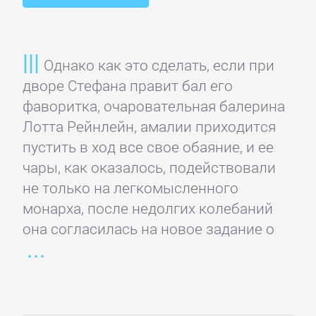
детективы
Исторические
Однако как это сделать, если при
детективы
дворе Стефана правит бал его
фаворитка, очаровательная балерина
Классические
Лотта Рейнлейн, амалии приходится
детективы
пустить в ход все свое обаяние, и ее
чары, как оказалось, подействовали
не только на легкомысленного
Крутой
монарха, после недолгих колебаний
детектив
она согласилась на новое задание о
Политические
детективы