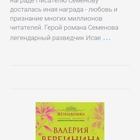
подбор
досталась иная награда - любовь и
персонала
признание многих миллионов
читателей. Герой романа Семенова
Ценные
легендарный разведчик Исае
бумаги,
инвестиции
Экономика
БОЕВИКИ
Боевая
фантастика