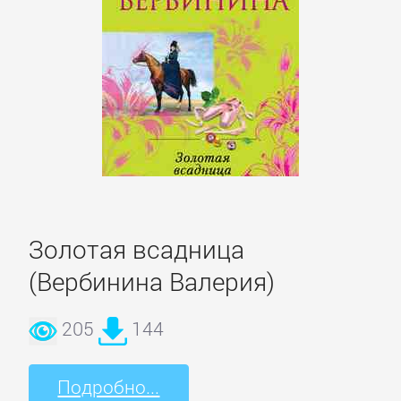
Боевики:
Прочее
Криминальные
боевики
Триллеры
ДЕТЕКТИВЫ
Золотая всадница
(Вербинина Валерия)
Зарубежные
205
144
детективы
Подробно...
Иронические