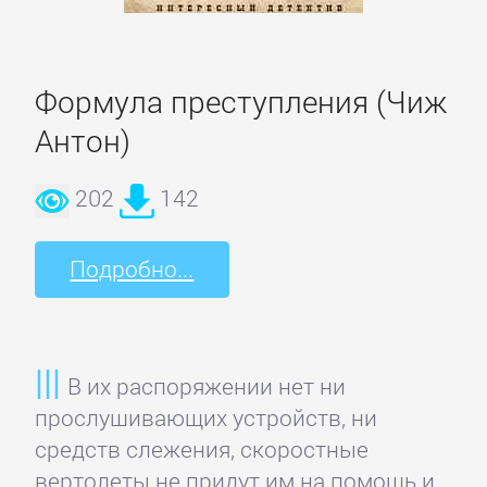
проза
Литература
Формула преступления (Чиж
19
Антон)
века
202
142
Литература
20
Подробно...
века
Мифы.
Легенды.
В их распоряжении нет ни
Эпос
прослушивающих устройств, ни
средств слежения, скоростные
вертолеты не придут им на помощь и