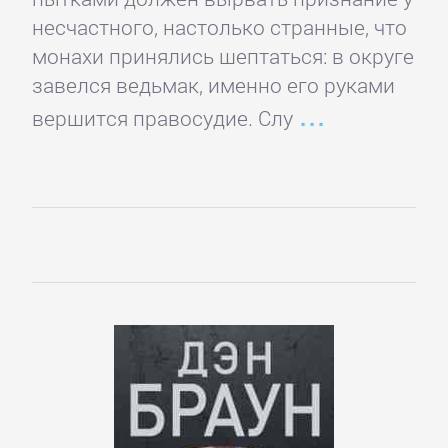
детские
несчастного, настолько странные, что
книги
монахи принялись шептаться: в округе
завелся ведьмак, именно его руками
Книги
вершится правосудие. Слу
для
детей:
прочее
Сказки
Учебная
литература
ДОМАШНИЙ