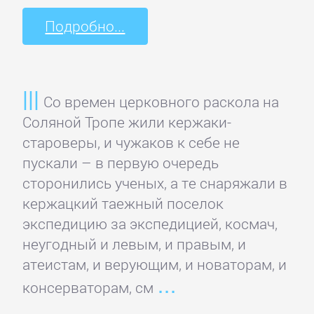
Программирование
Подробно...
Программы
ЛЮБОВНЫЕ
Со времен церковного раскола на
РОМАНЫ
Соляной Тропе жили кержаки-
староверы, и чужаков к себе не
пускали – в первую очередь
Зарубежные
сторонились ученых, а те снаряжали в
любовные
кержацкий таежный поселок
романы
экспедицию за экспедицией, космач,
неугодный и левым, и правым, и
Исторические
атеистам, и верующим, и новаторам, и
любовные
консерваторам, см
романы