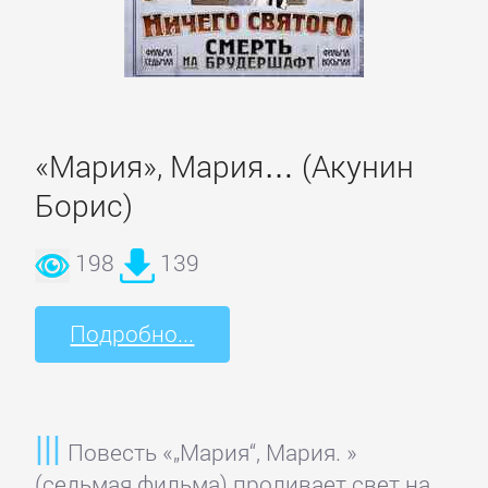
литература
Социология
Техническая
«Мария», Мария… (Акунин
литература
Борис)
Физика
198
139
Философия
Подробно...
Юриспруденция,
право
Повесть «„Мария“, Мария. »
(седьмая фильма) проливает свет на