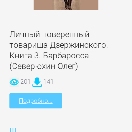
романы
Эротическая
Личный поверенный
литература
товарища Дзержинского.
НАУКА
Книга 3. Барбаросса
(Северюхин Олег)
Биология
201
141
Иностранные
Подробно...
языки
История