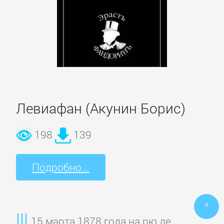
ПОЭЗИЯ
И
ДРАМА
Драматургия
Левиафан (Акунин Борис)
Зарубежная
198
139
драматургия
Подробно...
Зарубежные
стихи
^
Поэзия
15 марта 1878 года на рю де