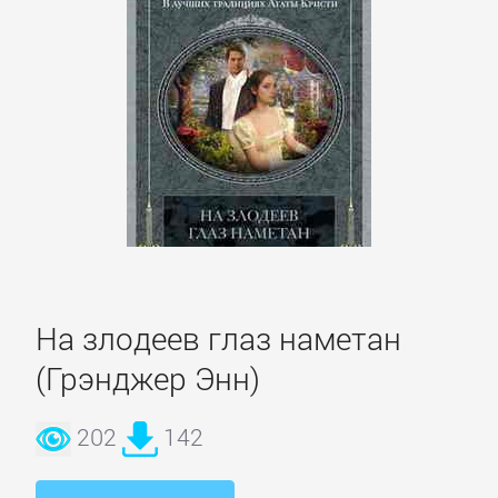
Зарубежная
публицистика
Зарубежная
фантастика
Зарубежное
фэнтези
На злодеев глаз наметан
Зарубежные
детективы
(Грэнджер Энн)
202
142
Зарубежные
любовные