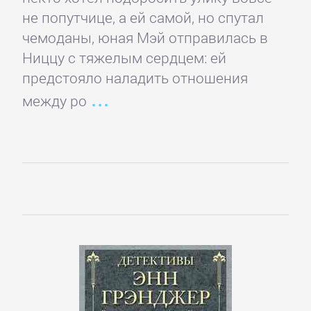
не попутчице, а ей самой, но спутал
Зарубежная
чемоданы, юная Мэй отправилась в
классика
Ниццу с тяжелым сердцем: ей
предстояло наладить отношения
Зарубежная
между ро
образовательная
литература
Зарубежная
прикладная
и
научно-
популярная
литература