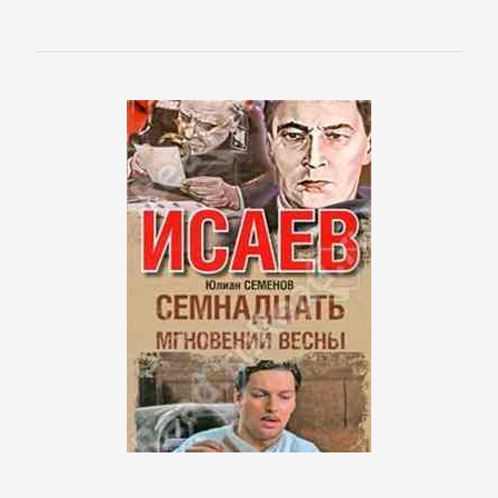
Корпоративная
культура
Личные
финансы
Малый
бизнес
Маркетинг,
PR,
реклама