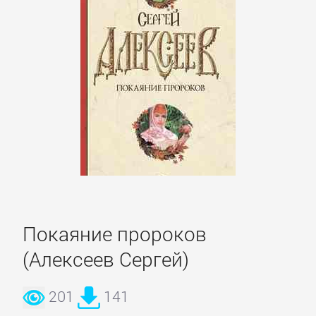
данных
Интернет
Компьютерное
Железо
Компьютеры:
прочее
ОС
Покаяние пророков
и
(Алексеев Сергей)
Сети
201
141