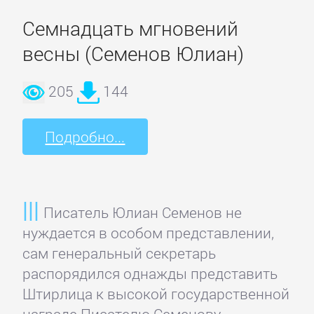
Недвижимость
Семнадцать мгновений
весны (Семенов Юлиан)
О
бизнесе
205
144
популярно
Подробно...
Отраслевые
издания
Писатель Юлиан Семенов не
Поиск
нуждается в особом представлении,
работы,
сам генеральный секретарь
карьера
распорядился однажды представить
Штирлица к высокой государственной
Управление,
награде Писателю Семенову