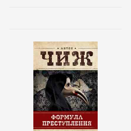
Кинематограф,
театр
Критика
КЛАССИКА
Древневосточная
литература
Зарубежная
классика
Классическая