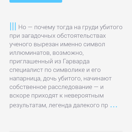
Домашние
Животные
Но — почему тогда на груди убитого
Зарубежная
при загадочных обстоятельствах
прикладная
ученого вырезан именно символ
и
иллюминатов, возможно,
научно-
приглашенный из Гарварда
популярная
специалист по символике и его
литература
напарница, дочь убитого, начинают
собственное расследование — и
Здоровье
вскоре приходят к невероятным
результатам, легенда далекого пр
Кулинария
Природа