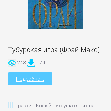
и
животные
Развлечения
Сад
Тубурская игра (Фрай Макс)
и
Огород
248
174
Самосовершенствование
Подробно...
Сделай
Сам
Трактир Кофейная гуща стоит на