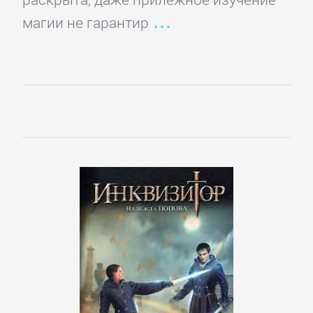
романы
магии не гарантир
Зарубежные
приключения
Зарубежные
стихи
Современная
зарубежная
литература
ИСКУССТВО