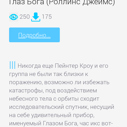
Глаз Бога (Роллинс Джеймс)
Недвижимость
250
175
О
бизнесе
Подробно...
популярно
Отраслевые
Никогда еще Пейнтер Кроу и его
издания
группа не были так близки к
поражению, возможно ли избежать
Поиск
катастрофы, под воздействием
работы,
небесного тела с орбиты сходит
карьера
исследовательский спутник, несущий
на себе удивительный прибор,
Управление,
именуемый Глазом Бога, час икс вот-