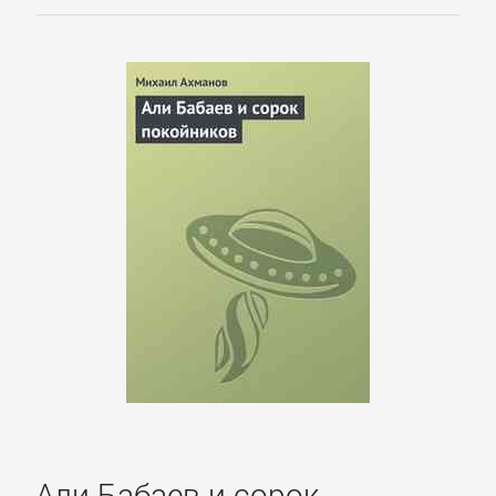
Культурология
Математика
Медицина
Педагогика
Политика,
политология
Прочая
образовательная
Али Бабаев и сорок