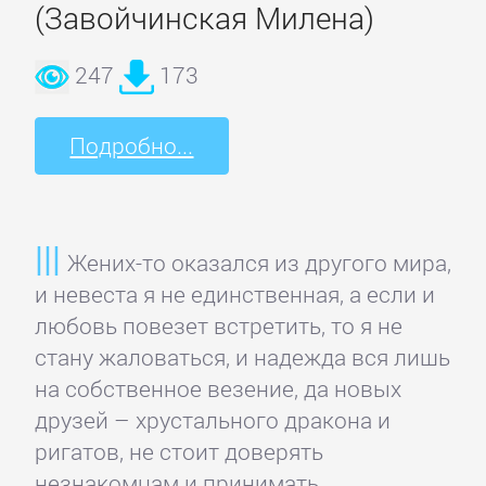
данных
(Завойчинская Милена)
Интернет
247
173
Компьютерное
Подробно...
Железо
Компьютеры:
Жених-то оказался из другого мира,
прочее
и невеста я не единственная, а если и
любовь повезет встретить, то я не
ОС
стану жаловаться, и надежда вся лишь
и
на собственное везение, да новых
Сети
друзей – хрустального дракона и
ригатов, не стоит доверять
незнакомцам и принимать