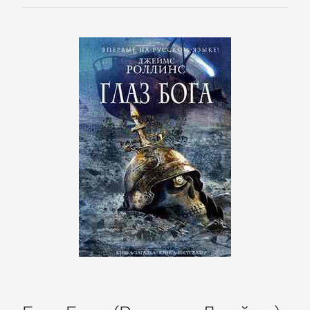
Корпоративная
культура
Личные
финансы
Малый
бизнес
Маркетинг,
PR,
реклама