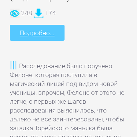
Зарубежная
248
174
публицистика
Подробно...
Зарубежная
фантастика
Зарубежное
Расследование было поручено
фэнтези
Фелоне, которая поступила в
магический лицей под видом новой
Зарубежные
ученицы, впрочем, Фелоне от этого не
детективы
легче, с первых же шагов
расследования выяснилось, что
далеко не все заинтересованы, чтобы
Зарубежные
загадка Торейского маньяка была
любовные
раскрыта, даже прилежное изучение