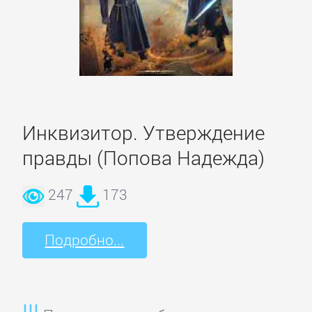
Кинематограф,
театр
Критика
КЛАССИКА
Инквизитор. Утверждение
правды (Попова Надежда)
Древневосточная
литература
247
173
Зарубежная
Подробно...
классика
Классическая