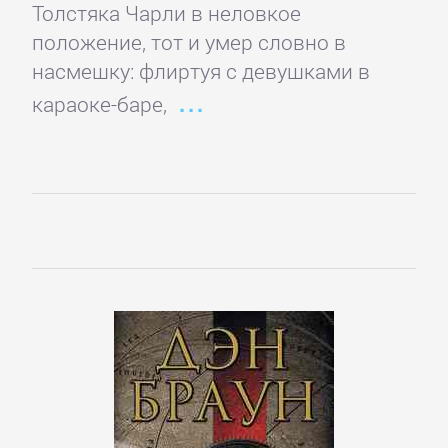
Толстяка Чарли в неловкое
детские
положение, тот и умер словно в
книги
насмешку: флиртуя с девушками в
караоке-баре,
Книги
для
детей:
прочее
Сказки
Учебная
литература
ДОМАШНИЙ