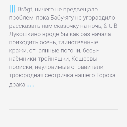
романы
Br&gt, ничего не предвещало
проблем, пока Бабу-ягу не угораздило
Эротическая
рассказать нам сказочку на ночь, &lt. В
литература
Лукошкино вроде бы как раз начала
приходить осень, таинственные
кражи, отчаянные погони, бесы-
НАУКА
наёмники-тройняшки, Кощеевы
происки, неуловимые отравители,
Биология
троюродная сестричка нашего Гороха,
драка
Иностранные
языки
История