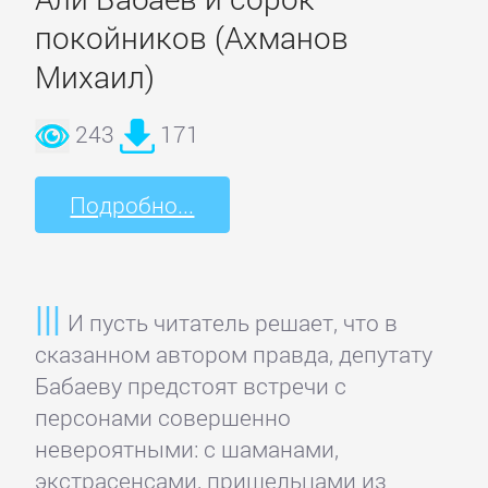
литература
покойников (Ахманов
Михаил)
Социология
243
171
Техническая
литература
Подробно...
Физика
И пусть читатель решает, что в
Философия
сказанном автором правда, депутату
Бабаеву предстоят встречи с
Юриспруденция,
персонами совершенно
право
невероятными: с шаманами,
экстрасенсами, пришельцами из