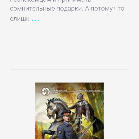
Программирование
сомнительные подарки. А потому что
слишк
Программы
ЛЮБОВНЫЕ
РОМАНЫ
Зарубежные
любовные
романы
Исторические
любовные
романы