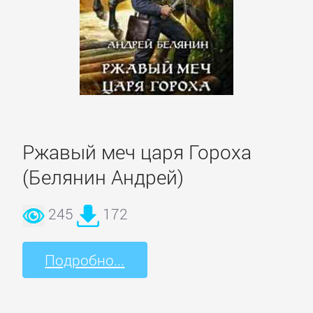
Короткие
любовные
романы
Любовно-
фантастические
Ржавый меч царя Гороха
романы
(Белянин Андрей)
Остросюжетные
245
172
любовные
романы
Подробно...
Современные
любовные