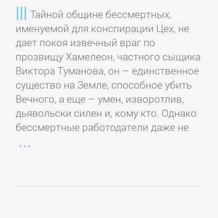
Банковское
Тайной общине бессмертных,
дело
именуемой для конспирации Цех, не
дает покоя извечный враг по
прозвищу Хамелеон, частного сыщика
Бухучет,
Виктора Туманова, он – единственное
налогообложение,
существо на Земле, способное убить
аудит
Вечного, а еще – умен, изворотлив,
дьявольски силен и, кому кто. Однако
ВЭД
бессмертные работодатели даже не
Делопроизводство
Зарубежная
деловая
литература