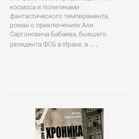
Языкознание
космоса и политиками
фантастического темперамента,
ПОВЕСТИ
роман о приключениях Али
И
Саргоновича Бабаева, бывшего
резидента ФСБ в Ираке, в
РАССКАЗЫ
Очерки
Повести
Рассказы
Эссе