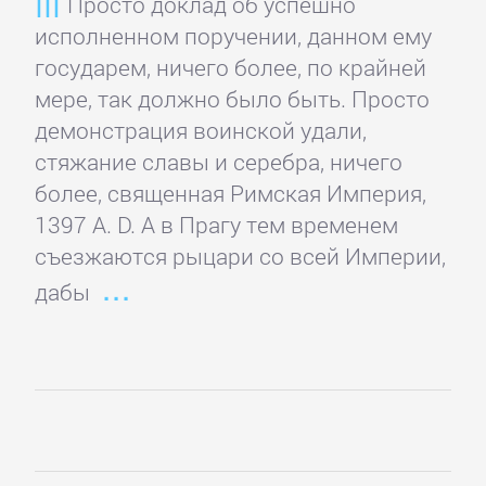
Просто доклад об успешно
проза
исполненном поручении, данном ему
государем, ничего более, по крайней
Литература
мере, так должно было быть. Просто
19
демонстрация воинской удали,
века
стяжание славы и серебра, ничего
более, священная Римская Империя,
Литература
1397 A. D. А в Прагу тем временем
20
съезжаются рыцари со всей Империи,
века
дабы
Мифы.
Легенды.
Эпос