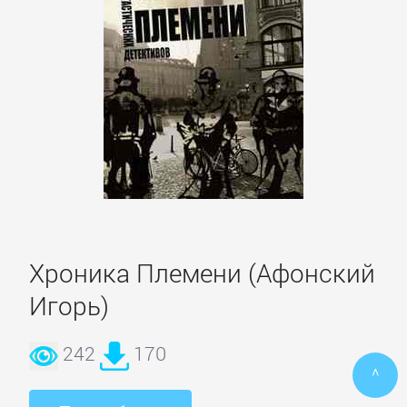
ПОЭЗИЯ
И
ДРАМА
Драматургия
Зарубежная
драматургия
Хроника Племени (Афонский
Игорь)
Зарубежные
стихи
242
170
^
Поэзия