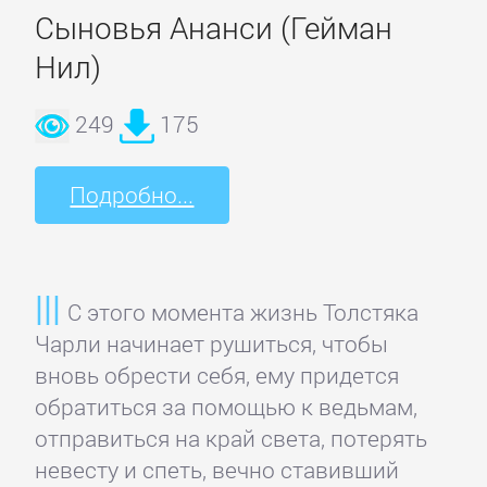
Сыновья Ананси (Гейман
Детская
Нил)
фантастика
249
175
Детские
детективы
Подробно...
Детские
приключения
С этого момента жизнь Толстяка
Чарли начинает рушиться, чтобы
Детские
вновь обрести себя, ему придется
стихи
обратиться за помощью к ведьмам,
отправиться на край света, потерять
невесту и спеть, вечно ставивший
Зарубежные