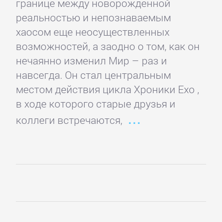
границе между новорожденной
Спорт,
реальностью и непознаваемым
фитнес
хаосом еще неосуществленных
возможностей, а заодно о том, как он
нечаянно изменил Мир – раз и
Хобби,
навсегда. Он стал центральным
Ремесла
местом действия цикла Хроники Ехо ,
в ходе которого старые друзья и
Эротика,
коллеги встречаются,
Секс
ЗАРУБЕЖНОЕ
Зарубежная
драматургия