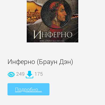
ОЧАГ
Автомобили
и
ПДД
Воспитание
детей
Инферно (Браун Дэн)
Дом
249
175
и
Семья:
Подробно...
прочее