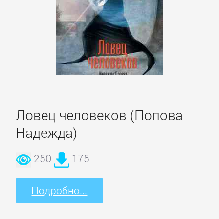
Боевики:
Прочее
Криминальные
боевики
Триллеры
Ловец человеков (Попова
ДЕТЕКТИВЫ
Надежда)
250
175
Зарубежные
детективы
Подробно...
Иронические