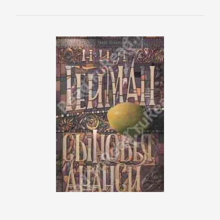
Полицейские
детективы
Современные
детективы
Шпионские
детективы
ДЕТСКИЕ
КНИГИ
Детская
проза