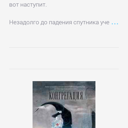
подбор
вот наступит.
персонала
Незадолго до падения спутника уче
Ценные
бумаги,
инвестиции
Экономика
БОЕВИКИ
Боевая
фантастика