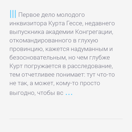
детективы
Первое дело молодого
инквизитора Курта Гессе, недавнего
Исторические
выпускника академии Конгрегации,
детективы
откомандированного в глухую
провинцию, кажется надуманным и
Классические
безосновательным, но чем глубже
детективы
Курт погружается в расследование,
тем отчетливее понимает: тут что-то
Крутой
не так, а может, кому-то просто
детектив
выгодно, чтобы вс
Политические
детективы