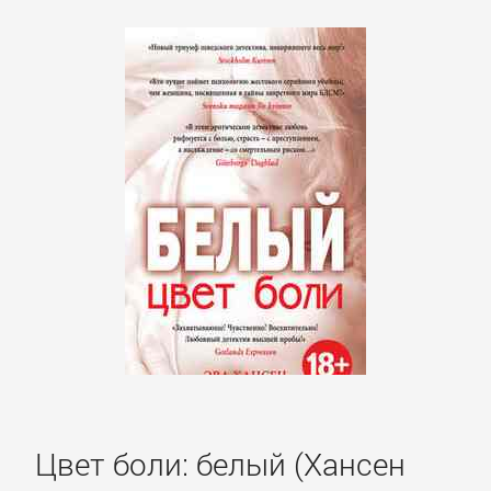
Корпоративная
культура
Личные
финансы
Малый
бизнес
Маркетинг,
PR,
реклама
Цвет боли: белый (Хансен