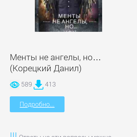
Литература
Присоединиться
Войти
Менты не ангелы, но…
(Корецкий Данил)
Контакт
589
413
Карта
Подробно...
сайта
БИЗНЕС