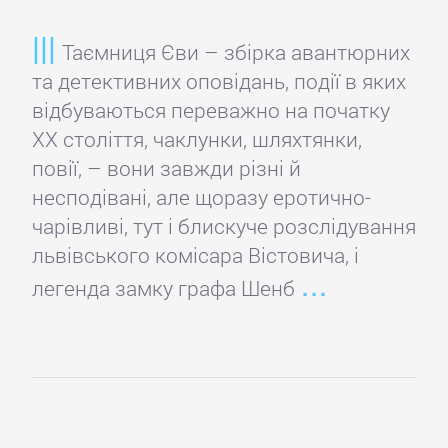
Домашние
Животные
Таємниця Єви – збірка авантюрних
та детективних оповідань, події в яких
Зарубежная
відбуваються переважно на початку
прикладная
XX століття, чаклунки, шляхтянки,
и
повії, – вони завжди різні й
научно-
несподівані, але щоразу еротично-
популярная
чарівливі, тут і блискуче розслідування
литература
львівського комісара Вістовича, і
легенда замку графа Шенб
Здоровье
Кулинария
Природа