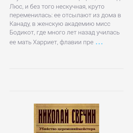
романы
Люс, и без того нескучная, круто
переменилась: ее отсылают из дома в
Зарубежные
Канаду, в женскую академию мисс
приключения
Бодикот, где много лет назад училась
ее мать Харриет, флавии пре
Зарубежные
стихи
Современная
зарубежная
литература
ИСКУССТВО