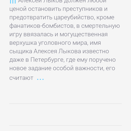
Языкознание
ценой остановить преступников и
предотвратить цареубийство, кроме
ПОВЕСТИ
фанатиков-бомбистов, в смертельную
И
игру ввязалась и могущественная
верхушка уголовного мира, имя
РАССКАЗЫ
сыщика Алексея Лыкова известно
даже в Петербурге, где ему поручено
Очерки
новое задание особой важности, его
считают
Повести
Рассказы
Эссе