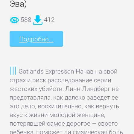
Эва)
Недвижимость
588
412
О
бизнесе
Подробно...
популярно
Отраслевые
Gotlands Expressen Начав на свой
издания
страх и риск расследование серии
жестоких убийств, Линн Линдберг не
Поиск
представляла, как далеко заведет ее
работы,
это дело, восхитительно, как вернуть
карьера
вкус к жизни молодой женщине,
потерявшей самое дорогое – своего
Управление,
ребенка, поможет ли физическая боль