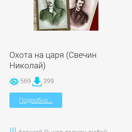
литература
Социология
Техническая
литература
Охота на царя (Свечин
Николай)
Физика
569
399
Философия
Подробно...
Юриспруденция,
право
Алексей Лыков должен любой