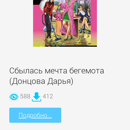
Боевики:
Прочее
Криминальные
боевики
Триллеры
Сбылась мечта бегемота
ДЕТЕКТИВЫ
(Донцова Дарья)
588
412
Зарубежные
детективы
Подробно...
Иронические