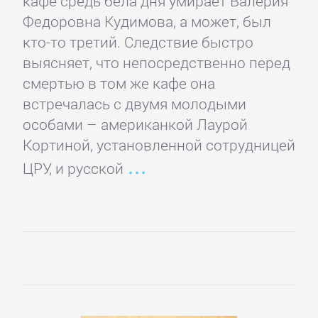
Программирование
кафе средь бела дня умирает Валерия
Федоровна Кудимова, а может, был
кто-то третий. Следствие быстро
Программы
выясняет, что непосредственно перед
смертью в том же кафе она
ЛЮБОВНЫЕ
встречалась с двумя молодыми
РОМАНЫ
особами – американкой Лаурой
Кортиной, установленной сотрудницей
ЦРУ, и русской
Зарубежные
любовные
романы
Исторические
любовные
романы