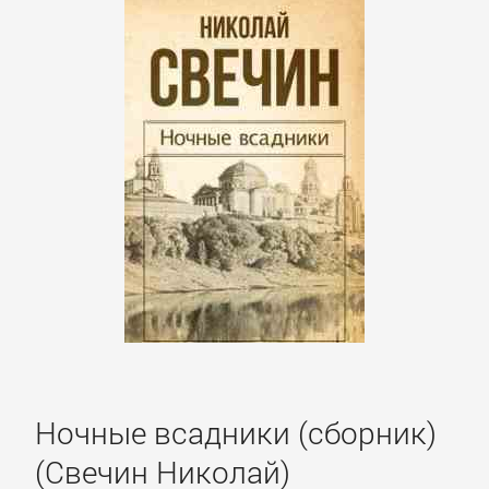
Короткие
любовные
романы
Любовно-
фантастические
романы
Остросюжетные
любовные
романы
Ночные всадники (сборник)
Современные
(Свечин Николай)
любовные