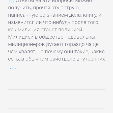
Ответы на эти вопросы можно
Банковское
получить, прочтя эту острую,
дело
написанную со знанием дела, книгу, и
изменится ли что-нибудь после того,
как милиция станет полицией.
Бухучет,
Милицией в обществе недовольны,
налогообложение,
милиционеров ругают гораздо чаще,
аудит
чем хвалят, но почему они такие, какие
есть, в обычном райотделе внутренних
ВЭД
Делопроизводство
Зарубежная
деловая
литература