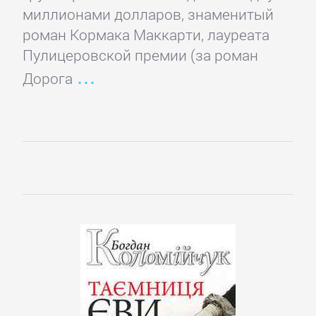
детские
миллионами долларов, знаменитый
книги
роман Кормака Маккарти, лауреата
Пулицеровской премии (за роман
Дорога
Книги
для
детей:
прочее
Сказки
Учебная
литература
ДОМАШНИЙ