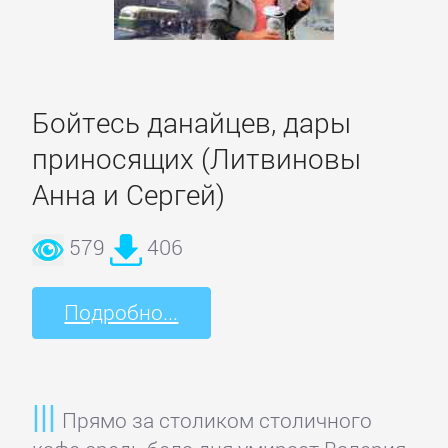
данных
Интернет
Бойтесь данайцев, дары
Компьютерное
приносящих (Литвиновы
Железо
Анна и Сергей)
Компьютеры:
579
406
прочее
Подробно...
ОС
и
Сети
Прямо за столиком столичного