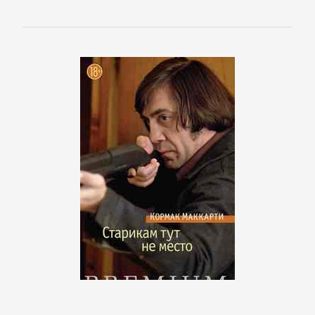
Полицейские
детективы
Современные
детективы
Шпионские
детективы
ДЕТСКИЕ
КНИГИ
Детская
проза