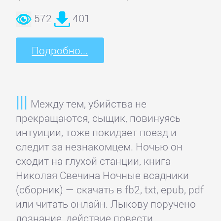
романы
572
401
Эротическая
Подробно...
литература
НАУКА
Между тем, убийства не
прекращаются, сыщик, повинуясь
Биология
интуиции, тоже покидает поезд и
следит за незнакомцем. Ночью он
Иностранные
сходит на глухой станции, книга
языки
Николая Свечина Ночные всадники
(сборник) — скачать в fb2, txt, epub, pdf
или читать онлайн. Лыкову поручено
История
дознание, действие повести