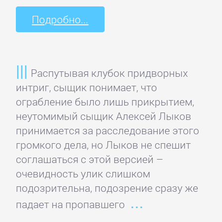
проза
Подробно...
Литература
19
века
Распутывая клубок придворных
интриг, сыщик понимает, что
Литература
ограбление было лишь прикрытием,
20
неутомимый сыщик Алексей Лыков
века
принимается за расследование этого
громкого дела, но Лыков не спешит
соглашаться с этой версией –
Мифы.
очевидность улик слишком
Легенды.
подозрительна, подозрение сразу же
Эпос
падает на пропавшего