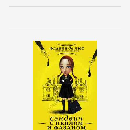
Зарубежная
классика
Зарубежная
образовательная
литература
Зарубежная
прикладная
и
научно-
популярная
литература