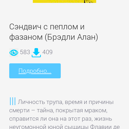
Зарубежная
публицистика
Сэндвич с пеплом и
Зарубежная
фазаном (Брэдли Алан)
фантастика
583
409
Зарубежное
фэнтези
Подробно...
Зарубежные
детективы
Личность трупа, время и причины
смерти – тайна, покрытая мраком,
Зарубежные
справится ли она на этот раз, жизнь
любовные
неугомонной юной сыщицы Флавии де