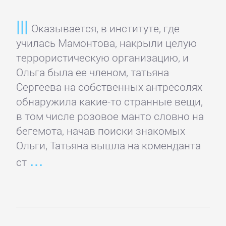
детективы
Оказывается, в институте, где
Исторические
училась Мамонтова, накрыли целую
детективы
террористическую организацию, и
Ольга была ее членом, татьяна
Сергеева на собственных антресолях
Классические
обнаружила какие-то странные вещи,
детективы
в том числе розовое манто словно на
бегемота, начав поиски знакомых
Крутой
Ольги, Татьяна вышла на коменданта
детектив
ст
Политические
детективы