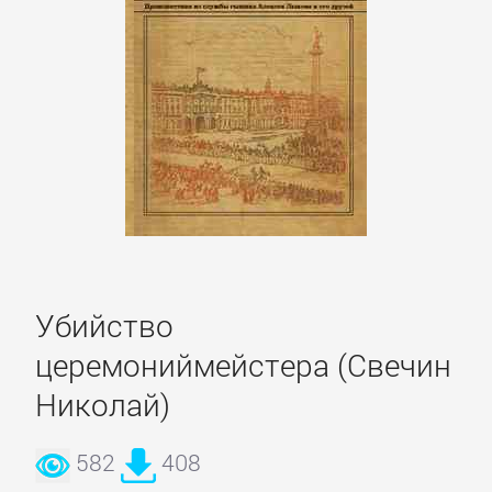
Кинематограф,
театр
Критика
КЛАССИКА
Древневосточная
литература
Убийство
церемониймейстера (Свечин
Зарубежная
классика
Николай)
582
408
Классическая