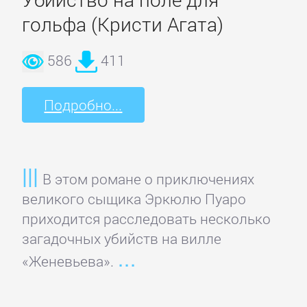
Спорт,
гольфа (Кристи Агата)
фитнес
586
411
Хобби,
Подробно...
Ремесла
Эротика,
Секс
В этом романе о приключениях
великого сыщика Эркюлю Пуаро
ЗАРУБЕЖНОЕ
приходится расследовать несколько
загадочных убийств на вилле
«Женевьева».
Зарубежная
драматургия