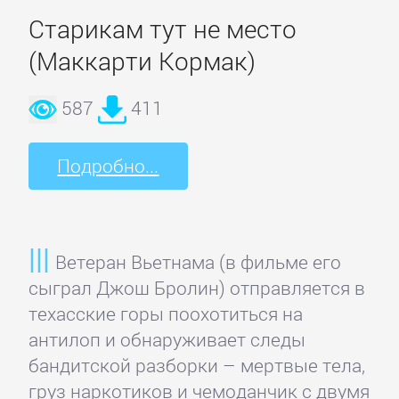
Старикам тут не место
Детская
(Маккарти Кормак)
фантастика
587
411
Детские
детективы
Подробно...
Детские
приключения
Ветеран Вьетнама (в фильме его
сыграл Джош Бролин) отправляется в
Детские
техасские горы поохотиться на
стихи
антилоп и обнаруживает следы
бандитской разборки – мертвые тела,
Зарубежные
груз наркотиков и чемоданчик с двумя