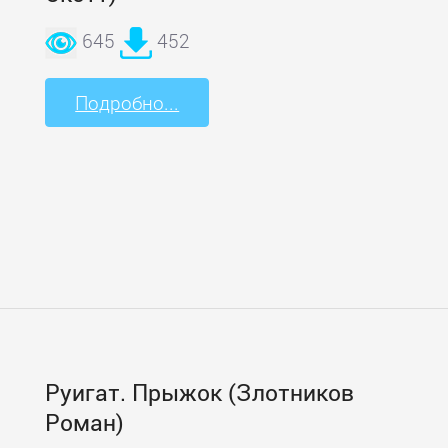
645
452
Подробно...
Руигат. Прыжок (Злотников
Роман)