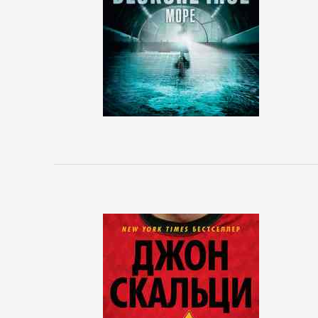
Управление,
подбор
персонала
Ценные
бумаги,
инвестиции
Экономика
БОЕВИКИ
Боевая
фантастика