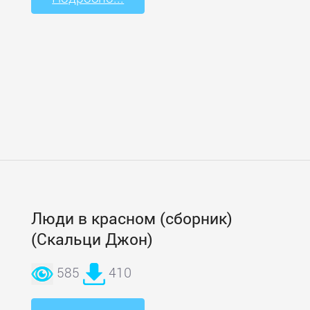
Люди в красном (сборник)
(Скальци Джон)
585
410