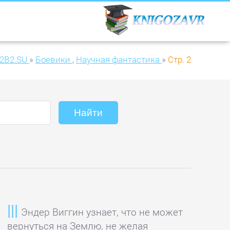
2B2.SU
»
Боевики
,
Научная фантастика
»
Стр. 2
Эндер Виггин узнает, что не может
вернуться на Землю, не желая