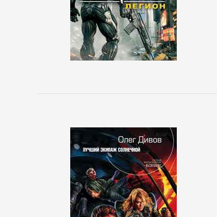
Исторические
детективы
Классические
детективы
Крутой
детектив
Политические
детективы
Полицейские
детективы