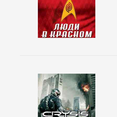
Боевики:
Прочее
Криминальные
боевики
Триллеры
ДЕТЕКТИВЫ
Зарубежные
детективы
Иронические
детективы