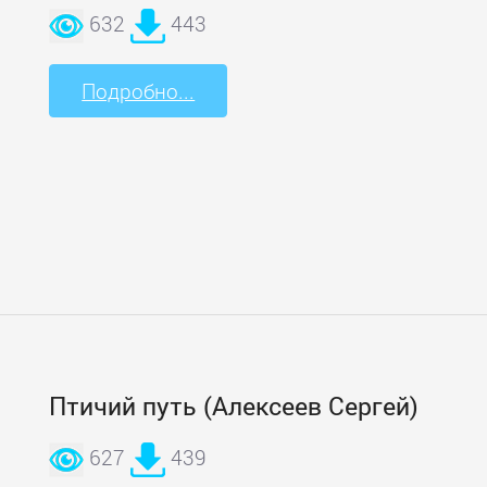
632
443
Подробно...
Птичий путь (Алексеев Сергей)
627
439