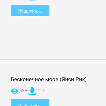
Подробно...
Бесконечное море (Янси Рик)
586
411
Подробно...