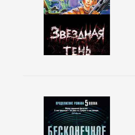
реклама
Недвижимость
О
бизнесе
популярно
Отраслевые
издания
Поиск
работы,
карьера