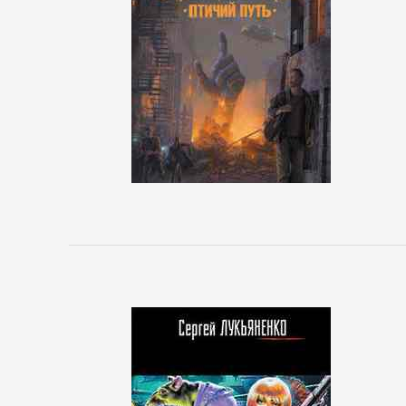
Зарубежная
деловая
литература
Корпоративная
культура
Личные
финансы
Малый
бизнес
Маркетинг,
PR,