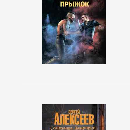
сайта
БИЗНЕС
Банковское
дело
Бухучет,
налогообложение,
аудит
ВЭД
Делопроизводство